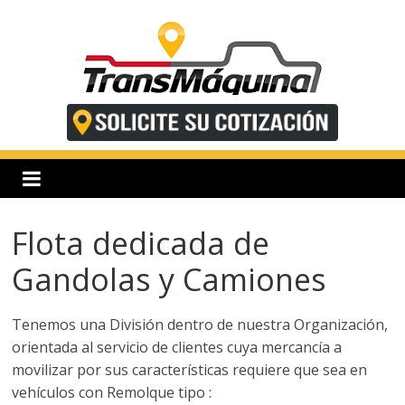
Saltar
al
contenido
T
r
a
Flota dedicada de
n
Gandolas y Camiones
s
Tenemos una División dentro de nuestra Organización,
orientada al servicio de clientes cuya mercancía a
m
movilizar por sus características requiere que sea en
vehículos con Remolque tipo :