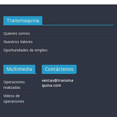
s
Transmaquina
y
Quienes somos
M
Nuestros Valores
a
Oportunidades de empleo
q
Multimedia
Contáctenos
u
ventas@transma
Operaciones
quina.com
realizadas
i
Videos de
operaciones
n