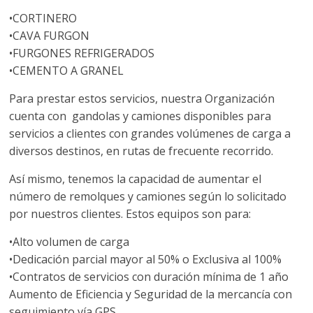
a
•CORTINERO
q
•CAVA FURGON
•FURGONES REFRIGERADOS
•CEMENTO A GRANEL
u
Para prestar estos servicios, nuestra Organización
i
cuenta con gandolas y camiones disponibles para
servicios a clientes con grandes volúmenes de carga a
n
diversos destinos, en rutas de frecuente recorrido.
Así mismo, tenemos la capacidad de aumentar el
a
número de remolques y camiones según lo solicitado
por nuestros clientes. Estos equipos son para:
–
•Alto volumen de carga
•Dedicación parcial mayor al 50% o Exclusiva al 100%
T
•Contratos de servicios con duración mínima de 1 año
Aumento de Eficiencia y Seguridad de la mercancía con
seguimiento vía GPS