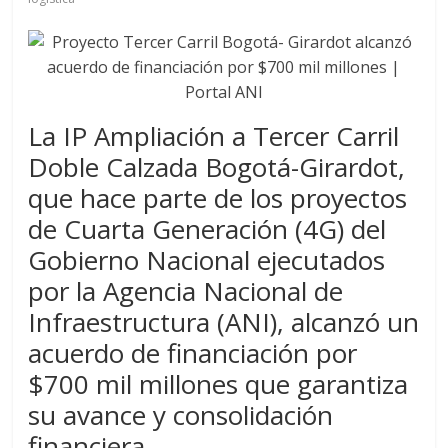
a
q
u
La IP Ampliación a Tercer Carril
i
Doble Calzada Bogotá-Girardot,
que hace parte de los proyectos
n
de Cuarta Generación (4G) del
Gobierno Nacional ejecutados
a
por la Agencia Nacional de
Infraestructura (ANI), alcanzó un
–
acuerdo de financiación por
$700 mil millones que garantiza
T
su avance y consolidación
financiera.