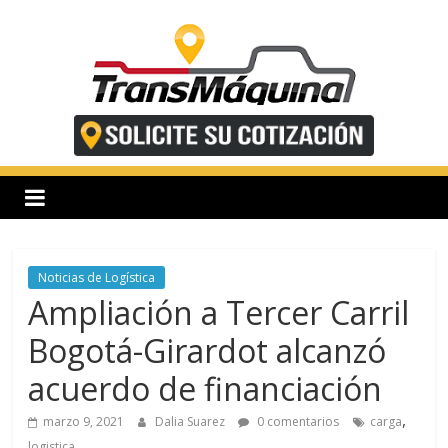
Saltar
al
contenido
T
r
a
n
Noticias de Logística
Ampliación a Tercer Carril
s
Bogotá-Girardot alcanzó
acuerdo de financiación
m
,
marzo 9, 2021
Dalia Suarez
0 comentarios
carga
logistica