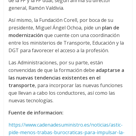
de la FP y la FP dual, según afirma su director
general, Ramón Valdivia.
d
Así mismo, la Fundación Corell, por boca de su
e
presidente, Miguel Ángel Ochoa, pide un
plan de
modernización
que cuente con una coordinación
entre los ministerios de Transporte, Educación y la
E
DGT para favorecer el acceso a la profesión.
q
Las Administraciones, por su parte, están
convencidas de que la formación debe
adaptarse a
u
las nuevas tendencias existentes en el
transporte
, para incorporar las nuevas funciones
que llevan a cabo los conductores, así como las
i
nuevas tecnologías.
p
Fuente de informacion:
https://www.cadenadesuministro.es/noticias/astic-
o
pide-menos-trabas-burocraticas-para-impulsar-la-