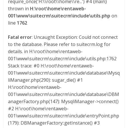
require_once('H:\\root\\home\\re...') #4 {main}
a
thrown in
H:\root\home\rentaweb-
001\www\suitecrm\suitecrm\include\utils.php
on
r
line
1762
i
Fatal error
: Uncaught Exception: Could not connect
to the database. Please refer to suitecrm.log for
details. in H:\root\home\rentaweb-
a
001\www\suitecrm\suitecrm\include\utils.php:1762
Stack trace: #0 H:\root\home\rentaweb-
e
001\www\suitecrm\suitecrm\include\database\Mysq
liManager.php(290): sugar_die() #1
n
H:\root\home\rentaweb-
001\www\suitecrm\suitecrm\include\database\DBM
B
anagerFactory.php(147): MysqliManager->connect()
#2 H:\root\home\rentaweb-
o
001\www\suitecrm\suitecrm\include\entryPoint.php
(179): DBManagerFactory::getInstance() #3