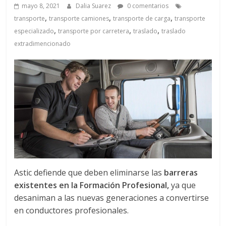
a
mayo 8, 2021
Dalia Suarez
0 comentarios
,
,
,
transporte
transporte camiones
transporte de carga
transporte
q
,
,
,
especializado
transporte por carretera
traslado
traslado
extradimencionado
u
i
n
a
–
Astic defiende que deben eliminarse las
barreras
existentes en la Formación Profesional,
ya que
T
desaniman a las nuevas generaciones a convertirse
en conductores profesionales.