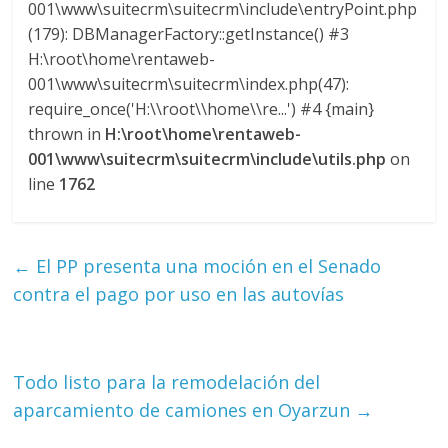
Q
001\www\suitecrm\suitecrm\include\entryPoint.php
U
(179): DBManagerFactory::getInstance() #3
I
H:\root\home\rentaweb-
N
001\www\suitecrm\suitecrm\index.php(47):
A
require_once('H:\\root\\home\\re...') #4 {main}
–
thrown in
H:\root\home\rentaweb-
T
001\www\suitecrm\suitecrm\include\utils.php
on
R
line
1762
A
N
S
←
El PP presenta una moción en el Senado
P
contra el pago por uso en las autovías
O
R
T
E
Todo listo para la remodelación del
Y
aparcamiento de camiones en Oyarzun
→
G
R