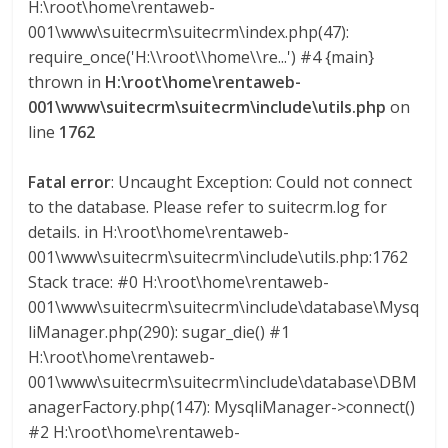
H:\root\home\rentaweb-
l
001\www\suitecrm\suitecrm\index.php(47):
require_once('H:\\root\\home\\re...') #4 {main}
i
thrown in
H:\root\home\rentaweb-
001\www\suitecrm\suitecrm\include\utils.php
on
v
line
1762
i
Fatal error
: Uncaught Exception: Could not connect
to the database. Please refer to suitecrm.log for
a
details. in H:\root\home\rentaweb-
001\www\suitecrm\suitecrm\include\utils.php:1762
Stack trace: #0 H:\root\home\rentaweb-
T
001\www\suitecrm\suitecrm\include\database\Mysq
R
liManager.php(290): sugar_die() #1
A
H:\root\home\rentaweb-
N
001\www\suitecrm\suitecrm\include\database\DBM
S
anagerFactory.php(147): MysqliManager->connect()
M
#2 H:\root\home\rentaweb-
A