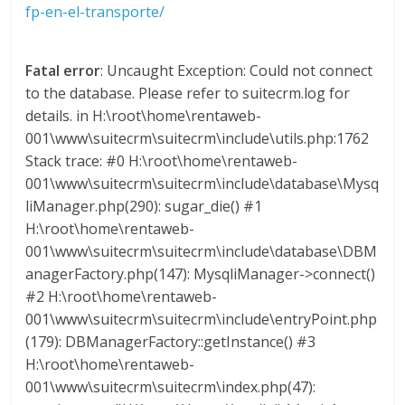
fp-en-el-transporte/
s
Fatal error
: Uncaught Exception: Could not connect
y
to the database. Please refer to suitecrm.log for
details. in H:\root\home\rentaweb-
M
001\www\suitecrm\suitecrm\include\utils.php:1762
Stack trace: #0 H:\root\home\rentaweb-
a
001\www\suitecrm\suitecrm\include\database\Mysq
liManager.php(290): sugar_die() #1
q
H:\root\home\rentaweb-
001\www\suitecrm\suitecrm\include\database\DBM
u
anagerFactory.php(147): MysqliManager->connect()
#2 H:\root\home\rentaweb-
001\www\suitecrm\suitecrm\include\entryPoint.php
i
(179): DBManagerFactory::getInstance() #3
H:\root\home\rentaweb-
n
001\www\suitecrm\suitecrm\index.php(47):