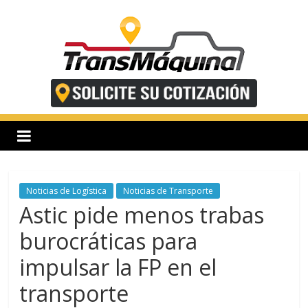
Saltar
al
contenido
T
r
a
n
Noticias de Logística
Noticias de Transporte
Astic pide menos trabas
s
burocráticas para
impulsar la FP en el
m
transporte