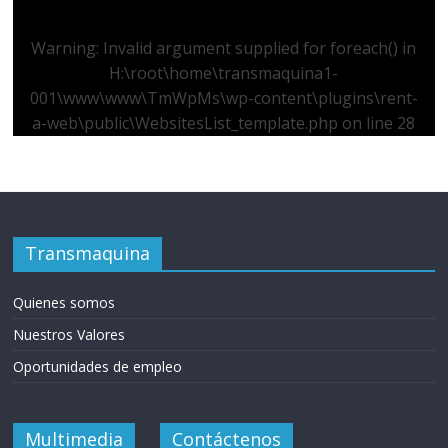
Warning
: Invalid argument supplied for foreach() in
H:\root\home\transmaquina1-
001\www\www\TmWpMs\wp-content\plugins\rent-
a-web\public\WebsitesList_template.php
on line
28
Transmaquina
Quienes somos
Nuestros Valores
Oportunidades de empleo
Multimedia
Contáctenos