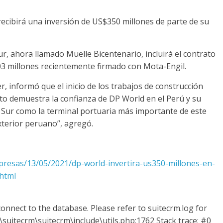
ecibirá una inversión de US$350 millones de parte de su
r, ahora llamado Muelle Bicentenario, incluirá el contrato
 millones recientemente firmado con Mota-Engil.
, informó que el inicio de los trabajos de construcción
sto demuestra la confianza de DP World en el Perú y su
e Sur como la terminal portuaria más importante de este
exterior peruano”, agregó.
mpresas/13/05/2021/dp-world-invertira-us350-millones-en-
.html
onnect to the database. Please refer to suitecrm.log for
suitecrm\suitecrm\include\utils.php:1762 Stack trace: #0