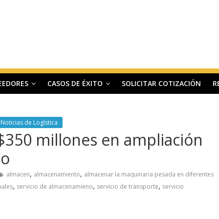
EEDORES
CASOS DE ÉXITO
SOLICITAR COTIZACIÓN
R
Noticias de Logística
$350 millones en ampliación
io
,
,
almacen
almacenamiento
almacenar la maquinaria pesada en diferentes
,
,
,
nales
servicio de almacenamieno
servicio de transporte
servicio