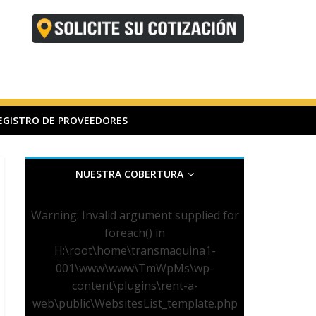
EGISTRO DE PROVEEDORES
NUESTRA COBERTURA
Warning
: Invalid argument supplied for
foreach() in
H:\root\home\transmaquina1-
001\www\www\TmWpMs\wp-
content\plugins\rent-a-
web\public\WebsitesList_template.php