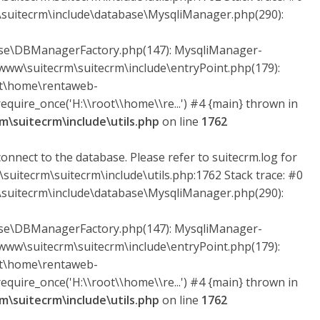
uitecrm\include\database\MysqliManager.php(290):
ase\DBManagerFactory.php(147): MysqliManager-
ww\suitecrm\suitecrm\include\entryPoint.php(179):
ot\home\rentaweb-
quire_once('H:\\root\\home\\re...') #4 {main} thrown in
\suitecrm\include\utils.php
on line
1762
onnect to the database. Please refer to suitecrm.log for
suitecrm\suitecrm\include\utils.php:1762 Stack trace: #0
uitecrm\include\database\MysqliManager.php(290):
ase\DBManagerFactory.php(147): MysqliManager-
ww\suitecrm\suitecrm\include\entryPoint.php(179):
ot\home\rentaweb-
quire_once('H:\\root\\home\\re...') #4 {main} thrown in
\suitecrm\include\utils.php
on line
1762