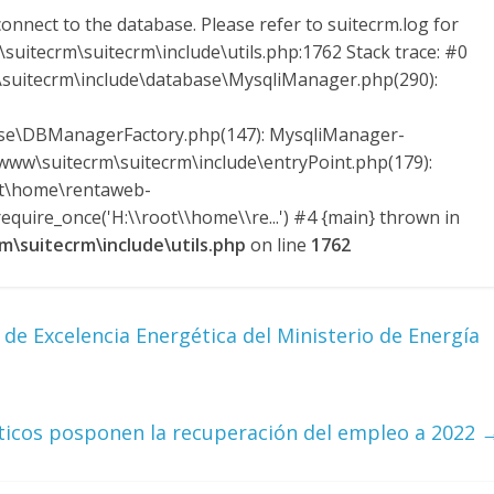
onnect to the database. Please refer to suitecrm.log for
suitecrm\suitecrm\include\utils.php:1762 Stack trace: #0
uitecrm\include\database\MysqliManager.php(290):
ase\DBManagerFactory.php(147): MysqliManager-
ww\suitecrm\suitecrm\include\entryPoint.php(179):
ot\home\rentaweb-
quire_once('H:\\root\\home\\re...') #4 {main} thrown in
\suitecrm\include\utils.php
on line
1762
de Excelencia Energética del Ministerio de Energía
ticos posponen la recuperación del empleo a 2022