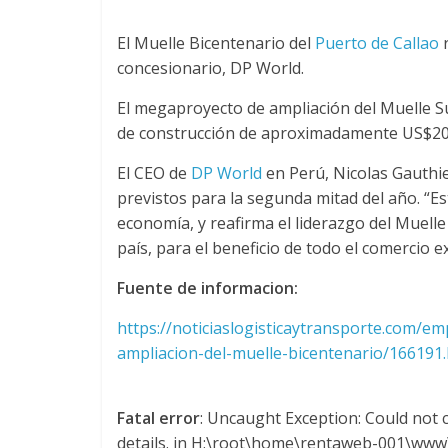
u
El Muelle Bicentenario del
Puerto de Callao
r
concesionario, DP World.
i
El megaproyecto de ampliación del Muelle Su
n
de construcción de aproximadamente US$203
El CEO de
DP World
en Perú, Nicolas Gauthier
a
previstos para la segunda mitad del año. “E
economía, y reafirma el liderazgo del Muell
–
país, para el beneficio de todo el comercio 
Fuente de informacion:
T
https://noticiaslogisticaytransporte.com/e
r
ampliacion-del-muelle-bicentenario/166191
a
Fatal error
: Uncaught Exception: Could not c
details. in H:\root\home\rentaweb-001\www\