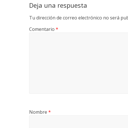
y
Deja una respuesta
M
Tu dirección de correo electrónico no será pub
Comentario
*
a
q
u
i
n
a
Nombre
*