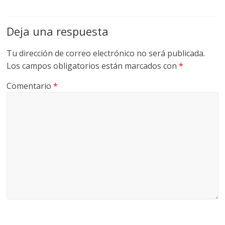
Q
U
I
Deja una respuesta
N
A
Tu dirección de correo electrónico no será publicada.
–
Los campos obligatorios están marcados con
*
T
Comentario
*
R
A
N
S
P
O
R
T
E
Y
G
R