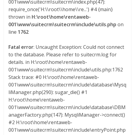
001\www\suitecrm\suitecrm\index.php(47):
s
require_once('H:\\root\\home\\re...') #4 {main}
thrown in
H:\root\home\rentaweb-
y
001\www\suitecrm\suitecrm\include\utils.php
on
line
1762
M
Fatal error
: Uncaught Exception: Could not connect
to the database. Please refer to suitecrm.log for
a
details. in H:\root\home\rentaweb-
001\www\suitecrm\suitecrm\include\utils.php:1762
q
Stack trace: #0 H:\root\home\rentaweb-
001\www\suitecrm\suitecrm\include\database\Mysq
u
liManager.php(290): sugar_die() #1
H:\root\home\rentaweb-
i
001\www\suitecrm\suitecrm\include\database\DBM
anagerFactory.php(147): MysqliManager->connect()
#2 H:\root\home\rentaweb-
n
001\www\suitecrm\suitecrm\include\entryPoint.php