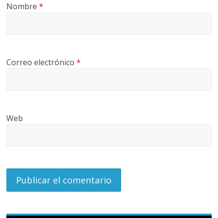
Nombre
*
U
A
S
Correo electrónico
*
Web