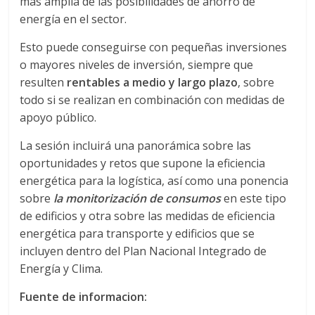
r
más amplia de las posibilidades de ahorro de
energía en el sector.
a
Esto puede conseguirse con pequeñas inversiones
o mayores niveles de inversión, siempre que
n
resulten
rentables a medio y largo plazo
, sobre
todo si se realizan en combinación con medidas de
s
apoyo público.
p
La sesión incluirá una panorámica sobre las
oportunidades y retos que supone la eficiencia
energética para la logística, así como una ponencia
o
sobre
la monitorización de consumos
en este tipo
de edificios y otra sobre las medidas de eficiencia
r
energética para transporte y edificios que se
incluyen dentro del Plan Nacional Integrado de
t
Energía y Clima.
Fuente de informacion:
e