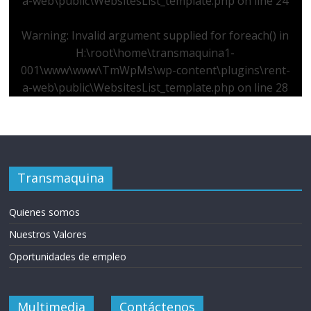
a-web\public\WebsitesList_template.php
on line
24
Warning
: Invalid argument supplied for foreach() in
H:\root\home\transmaquina1-
001\www\www\TmWpMs\wp-content\plugins\rent-
a-web\public\WebsitesList_template.php
on line
28
Transmaquina
Quienes somos
Nuestros Valores
Oportunidades de empleo
Multimedia
Contáctenos