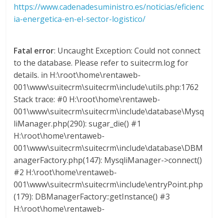
https://www.cadenadesuministro.es/noticias/eficienc
d
ia-energetica-en-el-sector-logistico/
e
Fatal error
: Uncaught Exception: Could not connect
to the database. Please refer to suitecrm.log for
E
details. in H:\root\home\rentaweb-
001\www\suitecrm\suitecrm\include\utils.php:1762
q
Stack trace: #0 H:\root\home\rentaweb-
001\www\suitecrm\suitecrm\include\database\Mysq
u
liManager.php(290): sugar_die() #1
H:\root\home\rentaweb-
001\www\suitecrm\suitecrm\include\database\DBM
i
anagerFactory.php(147): MysqliManager->connect()
#2 H:\root\home\rentaweb-
p
001\www\suitecrm\suitecrm\include\entryPoint.php
(179): DBManagerFactory::getInstance() #3
o
H:\root\home\rentaweb-