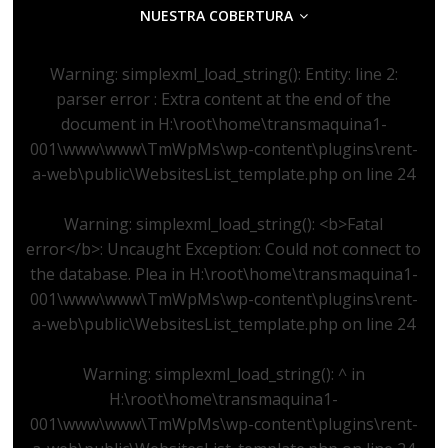
NUESTRA COBERTURA
Warning
: simplexml_load_string(): Entity: line 2:
parser error : Extra content at the end of the
document in
H:\root\home\transmaquina1-
001\www\www\TmWpMs\wp-content\plugins\rent-
a-web\public\WebsitesList_template.php
on line
24
Warning
: simplexml_load_string(): <b>Fatal
error</b>: Uncaught Exception: Could not connect to
the database. Plea in
H:\root\home\transmaquina1-
001\www\www\TmWpMs\wp-content\plugins\rent-
a-web\public\WebsitesList_template.php
on line
24
Warning
: simplexml_load_string(): ^ in
H:\root\home\transmaquina1-
001\www\www\TmWpMs\wp-content\plugins\rent-