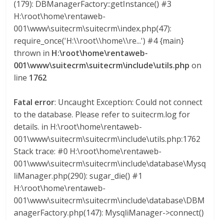
(179): DBManagerFactory::getInstance() #3
a
H:\root\home\rentaweb-
001\www\suitecrm\suitecrm\index.php(47):
r
require_once('H:\\root\\home\\re...') #4 {main}
thrown in
H:\root\home\rentaweb-
i
001\www\suitecrm\suitecrm\include\utils.php
on
line
1762
a
Fatal error
: Uncaught Exception: Could not connect
to the database. Please refer to suitecrm.log for
e
details. in H:\root\home\rentaweb-
001\www\suitecrm\suitecrm\include\utils.php:1762
n
Stack trace: #0 H:\root\home\rentaweb-
001\www\suitecrm\suitecrm\include\database\Mysq
B
liManager.php(290): sugar_die() #1
H:\root\home\rentaweb-
o
001\www\suitecrm\suitecrm\include\database\DBM
anagerFactory.php(147): MysqliManager->connect()