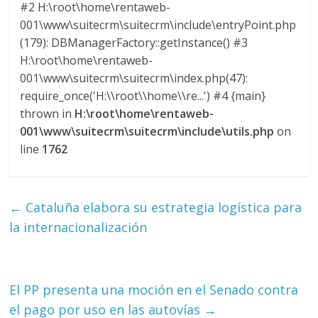
l
#2 H:\root\home\rentaweb-
001\www\suitecrm\suitecrm\include\entryPoint.php
(179): DBManagerFactory::getInstance() #3
i
H:\root\home\rentaweb-
001\www\suitecrm\suitecrm\index.php(47):
v
require_once('H:\\root\\home\\re...') #4 {main}
thrown in
H:\root\home\rentaweb-
i
001\www\suitecrm\suitecrm\include\utils.php
on
line
1762
a
T
←
Cataluña elabora su estrategia logística para
R
la internacionalización
A
N
S
El PP presenta una moción en el Senado contra
M
A
el pago por uso en las autovías
→