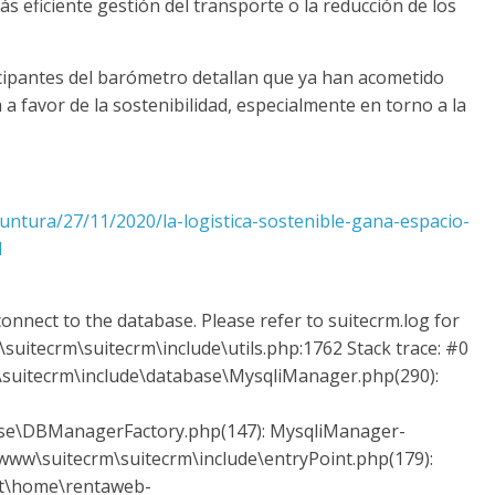
 eficiente gestión del transporte o la reducción de los
ticipantes del barómetro detallan que ya han acometido
a favor de la sostenibilidad, especialmente en torno a la
yuntura/27/11/2020/la-logistica-sostenible-gana-espacio-
l
onnect to the database. Please refer to suitecrm.log for
suitecrm\suitecrm\include\utils.php:1762 Stack trace: #0
uitecrm\include\database\MysqliManager.php(290):
ase\DBManagerFactory.php(147): MysqliManager-
ww\suitecrm\suitecrm\include\entryPoint.php(179):
ot\home\rentaweb-