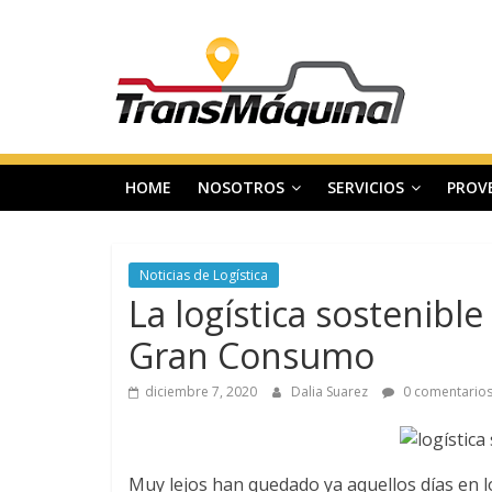
Saltar
T
al
contenido
r
a
HOME
NOSOTROS
SERVICIOS
PROV
n
s
Noticias de Logística
La logística sostenible
m
Gran Consumo
a
diciembre 7, 2020
Dalia Suarez
0 comentario
q
Muy lejos han quedado ya aquellos días en lo