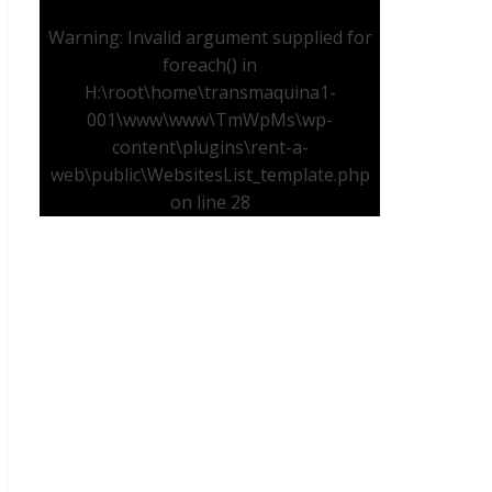
Warning
: Invalid argument supplied for
foreach() in
H:\root\home\transmaquina1-
001\www\www\TmWpMs\wp-
content\plugins\rent-a-
web\public\WebsitesList_template.php
on line
28