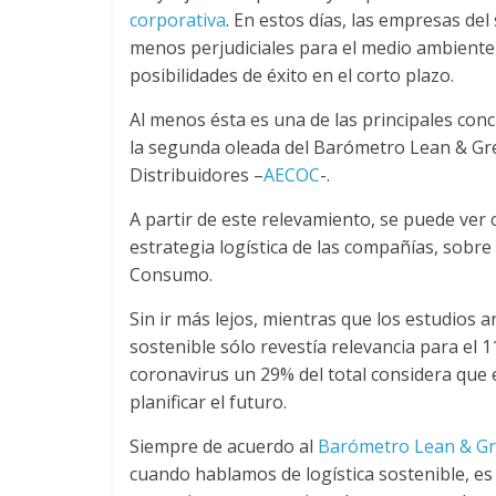
u
corporativa
. En estos días, las empresas de
menos perjudiciales para el medio ambiente n
posibilidades de éxito en el corto plazo.
i
Al menos ésta es una de las principales con
n
la segunda oleada del Barómetro Lean & Gre
Distribuidores –
AECOC
-.
a
A partir de este relevamiento, se puede ver
estrategia logística de las compañías, sobre
–
Consumo.
Sin ir más lejos, mientras que los estudios 
T
sostenible sólo revestía relevancia para el 
coronavirus un 29% del total considera que 
r
planificar el futuro.
a
Siempre de acuerdo al
Barómetro Lean & G
cuando hablamos de logística sostenible, es