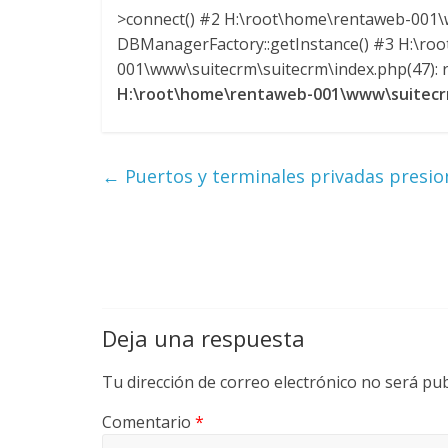
y
>connect() #2 H:\root\home\rentaweb-001\w
DBManagerFactory::getInstance() #3 H:\ro
M
001\www\suitecrm\suitecrm\index.php(47): re
H:\root\home\rentaweb-001\www\suitecrm
a
q
←
Puertos y terminales privadas presio
u
i
n
Deja una respuesta
a
Tu dirección de correo electrónico no será pub
Comentario
*