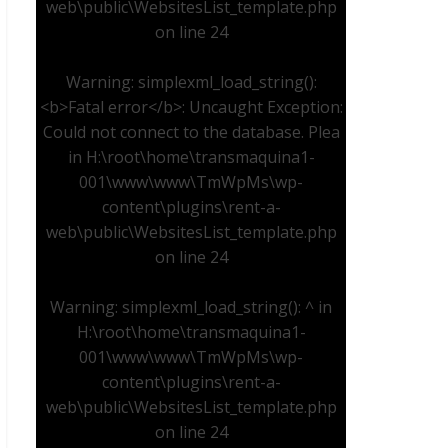
web\public\WebsitesList_template.php
on line
24
Warning
: simplexml_load_string():
<b>Fatal error</b>: Uncaught Exception:
Could not connect to the database. Plea
in
H:\root\home\transmaquina1-
001\www\www\TmWpMs\wp-
content\plugins\rent-a-
web\public\WebsitesList_template.php
on line
24
Warning
: simplexml_load_string(): ^ in
H:\root\home\transmaquina1-
001\www\www\TmWpMs\wp-
content\plugins\rent-a-
web\public\WebsitesList_template.php
on line
24