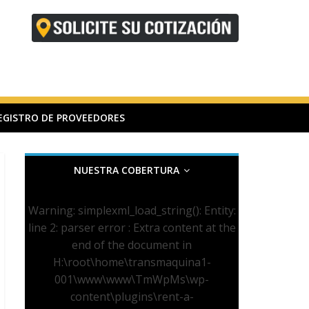
EGISTRO DE PROVEEDORES
NUESTRA COBERTURA
Warning
: simplexml_load_string(): Entity:
line 2: parser error : Extra content at the
end of the document in
H:\root\home\transmaquina1-
001\www\www\TmWpMs\wp-
content\plugins\rent-a-