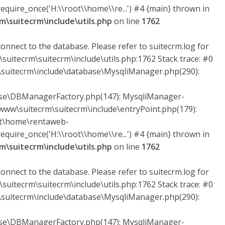
quire_once('H:\\root\\home\\re...') #4 {main} thrown in
\suitecrm\include\utils.php
on line
1762
onnect to the database. Please refer to suitecrm.log for
suitecrm\suitecrm\include\utils.php:1762 Stack trace: #0
uitecrm\include\database\MysqliManager.php(290):
ase\DBManagerFactory.php(147): MysqliManager-
ww\suitecrm\suitecrm\include\entryPoint.php(179):
ot\home\rentaweb-
quire_once('H:\\root\\home\\re...') #4 {main} thrown in
\suitecrm\include\utils.php
on line
1762
onnect to the database. Please refer to suitecrm.log for
suitecrm\suitecrm\include\utils.php:1762 Stack trace: #0
uitecrm\include\database\MysqliManager.php(290):
ase\DBManagerFactory.php(147): MysqliManager-