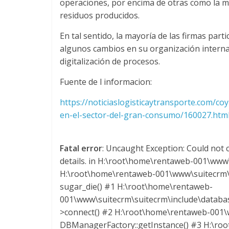
operaciones, por encima de otras como la más
n
residuos producidos.
s
En tal sentido, la mayoría de las firmas par
algunos cambios en su organización interna 
p
digitalización de procesos.
Fuente de l informacion:
o
https://noticiaslogisticaytransporte.com/co
en-el-sector-del-gran-consumo/160027.htm
r
t
Fatal error
: Uncaught Exception: Could not c
details. in H:\root\home\rentaweb-001\www\
e
H:\root\home\rentaweb-001\www\suitecrm\s
sugar_die() #1 H:\root\home\rentaweb-
001\www\suitecrm\suitecrm\include\datab
d
>connect() #2 H:\root\home\rentaweb-001\w
DBManagerFactory::getInstance() #3 H:\ro