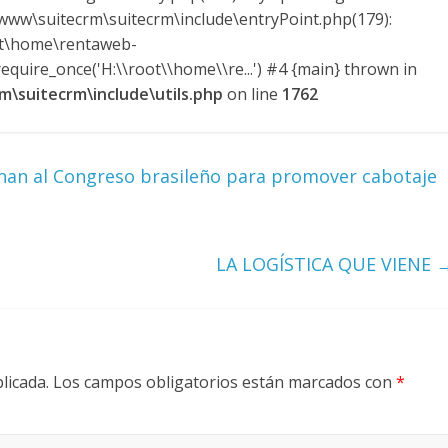
ww\suitecrm\suitecrm\include\entryPoint.php(179):
ot\home\rentaweb-
quire_once('H:\\root\\home\\re...') #4 {main} thrown in
\suitecrm\include\utils.php
on line
1762
nan al Congreso brasileño para promover cabotaje
LA LOGÍSTICA QUE VIENE
licada.
Los campos obligatorios están marcados con
*