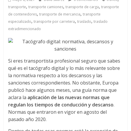
a
,
,
,
transporte
transporte camiones
transporte de carga
transporte
,
,
q
de contenedores
transporte de mercancia
transporte
,
,
,
especializado
transporte por carretera
traslado
traslado
extradimencionado
u
i
Si eres transportista profesional seguro que sabes
n
qué es el tacógrafo digital y lo más relevante sobre
la normativa respecto a los descansos y las
a
sanciones correspondientes. No obstante, Europa
publicó hace algunos meses, una guía norma que
–
aclara la
aplicación de las nuevas normas que
regulan los tiempos de conducción y descanso
.
T
Normas que entraron en vigor en agosto del
pasado año 2020.