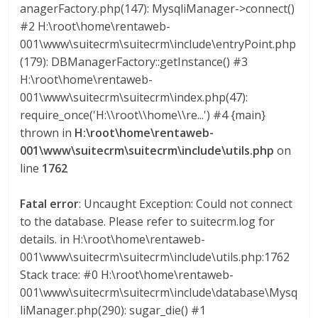
anagerFactory.php(147): MysqliManager->connect()
U
#2 H:\root\home\rentaweb-
A
001\www\suitecrm\suitecrm\include\entryPoint.php
S
(179): DBManagerFactory::getInstance() #3
H:\root\home\rentaweb-
001\www\suitecrm\suitecrm\index.php(47):
require_once('H:\\root\\home\\re...') #4 {main}
thrown in
H:\root\home\rentaweb-
001\www\suitecrm\suitecrm\include\utils.php
on
line
1762
Fatal error
: Uncaught Exception: Could not connect
to the database. Please refer to suitecrm.log for
details. in H:\root\home\rentaweb-
001\www\suitecrm\suitecrm\include\utils.php:1762
Stack trace: #0 H:\root\home\rentaweb-
001\www\suitecrm\suitecrm\include\database\Mysq
liManager.php(290): sugar_die() #1