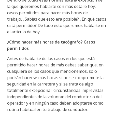
r
Dentro de todas esas normas está la excepción de
la que queremos hablarte con más detalle hoy:
a
casos permitidos para hacer más horas de
trabajo. ¿Sabías que esto era posible? ¿En qué casos
n
está permitido? De todo esto queremos hablarte en
el artículo de hoy.
s
¿Cómo hacer más horas de tacógrafo? Casos
permitidos
p
Antes de hablarte de los casos en los que está
permitido hacer horas de más debes saber que, en
o
cualquiera de los casos que mencionemos, solo
podrán hacerse más horas si no se compromete la
r
seguridad en la carretera y si se trata de algo
totalmente excepcional, circunstancias imprevistas
t
independientes de la voluntad del conductor o del
operador y en ningún caso deben adoptarse como
e
rutina habitual en tu trabajo de conductor.