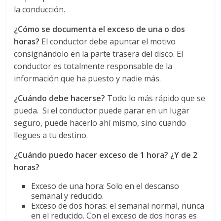
la conducción.
s
¿Cómo se documenta el exceso de una o dos
y
horas?
El conductor debe apuntar el motivo
consignándolo en la parte trasera del disco. El
M
conductor es totalmente responsable de la
información que ha puesto y nadie más.
a
¿Cuándo debe hacerse?
Todo lo más rápido que se
pueda. Si el conductor puede parar en un lugar
q
seguro, puede hacerlo ahí mismo, sino cuando
llegues a tu destino.
u
¿Cuándo puedo hacer exceso de 1 hora? ¿Y de 2
horas?
i
Exceso de una hora: Solo en el descanso
semanal y reducido.
n
Exceso de dos horas: el semanal normal, nunca
en el reducido. Con el exceso de dos horas es