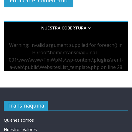
NUESTRA COBERTURA
Warning
: Invalid argument supplied for foreach() in
H:\root\home\transmaquina1-
001\www\www\TmWpMs\wp-content\plugins\rent-
a-web\public\WebsitesList_template.php
on line
28
Transmaquina
Quienes somos
Nuestros Valores