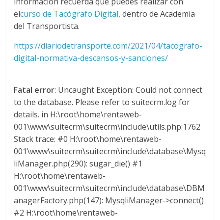
información recuerda que puedes realizar con
l
el
curso de Tacógrafo Digital
, dentro de Academia
del Transportista.
i
https://diariodetransporte.com/2021/04/tacografo-
v
digital-normativa-descansos-y-sanciones/
i
Fatal error
: Uncaught Exception: Could not connect
to the database. Please refer to suitecrm.log for
a
details. in H:\root\home\rentaweb-
001\www\suitecrm\suitecrm\include\utils.php:1762
Stack trace: #0 H:\root\home\rentaweb-
T
001\www\suitecrm\suitecrm\include\database\Mysq
R
liManager.php(290): sugar_die() #1
A
H:\root\home\rentaweb-
N
001\www\suitecrm\suitecrm\include\database\DBM
S
M
anagerFactory.php(147): MysqliManager->connect()
A
#2 H:\root\home\rentaweb-