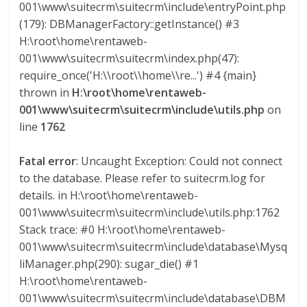
Q
001\www\suitecrm\suitecrm\include\entryPoint.php
U
(179): DBManagerFactory::getInstance() #3
I
H:\root\home\rentaweb-
N
001\www\suitecrm\suitecrm\index.php(47):
A
require_once('H:\\root\\home\\re...') #4 {main}
–
thrown in
H:\root\home\rentaweb-
T
001\www\suitecrm\suitecrm\include\utils.php
on
R
line
1762
A
N
Fatal error
: Uncaught Exception: Could not connect
S
to the database. Please refer to suitecrm.log for
P
details. in H:\root\home\rentaweb-
O
001\www\suitecrm\suitecrm\include\utils.php:1762
R
Stack trace: #0 H:\root\home\rentaweb-
T
001\www\suitecrm\suitecrm\include\database\Mysq
E
liManager.php(290): sugar_die() #1
Y
H:\root\home\rentaweb-
G
001\www\suitecrm\suitecrm\include\database\DBM
R