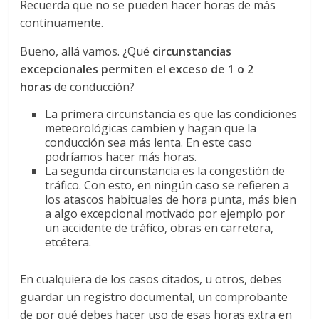
Recuerda que no se pueden hacer horas de más
d
continuamente.
Bueno, allá vamos. ¿Qué
circunstancias
e
excepcionales permiten el exceso de 1 o 2
horas
de conducción?
E
La primera circunstancia es que las condiciones
meteorológicas cambien y hagan que la
q
conducción sea más lenta. En este caso
podríamos hacer más horas.
La segunda circunstancia es la congestión de
u
tráfico. Con esto, en ningún caso se refieren a
los atascos habituales de hora punta, más bien
a algo excepcional motivado por ejemplo por
i
un accidente de tráfico, obras en carretera,
etcétera.
p
En cualquiera de los casos citados, u otros, debes
o
guardar un registro documental, un comprobante
de por qué debes hacer uso de esas horas extra en