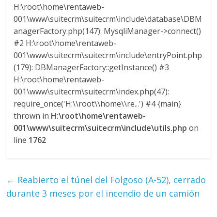
H:\root\home\rentaweb-
001\www\suitecrm\suitecrm\include\database\DBM
anagerFactory.php(147): MysqliManager->connect()
#2 H:\root\home\rentaweb-
001\www\suitecrm\suitecrm\include\entryPoint.php
(179): DBManagerFactory::getInstance() #3
H:\root\home\rentaweb-
001\www\suitecrm\suitecrm\index.php(47):
require_once('H:\\root\\home\\re...') #4 {main}
thrown in
H:\root\home\rentaweb-
001\www\suitecrm\suitecrm\include\utils.php
on
line
1762
←
Reabierto el túnel del Folgoso (A-52), cerrado
durante 3 meses por el incendio de un camión