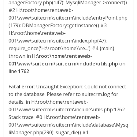
Q
anagerFactory.php(147): MysqliManager->connect()
U
#2 H:\root\home\rentaweb-
I
001\www\suitecrm\suitecrm\include\entryPoint.php
N
(179): DBManagerFactory::getInstance() #3
A
H:\root\home\rentaweb-
–
001\www\suitecrm\suitecrm\index.php(47):
T
require_once('H:\\root\\home\\re...') #4 {main}
R
thrown in
H:\root\home\rentaweb-
A
001\www\suitecrm\suitecrm\include\utils.php
on
N
line
1762
S
P
Fatal error
: Uncaught Exception: Could not connect
O
to the database. Please refer to suitecrm.log for
R
details. in H:\root\home\rentaweb-
T
001\www\suitecrm\suitecrm\include\utils.php:1762
E
Stack trace: #0 H:\root\home\rentaweb-
Y
001\www\suitecrm\suitecrm\include\database\Mysq
G
liManager.php(290): sugar_die() #1
R