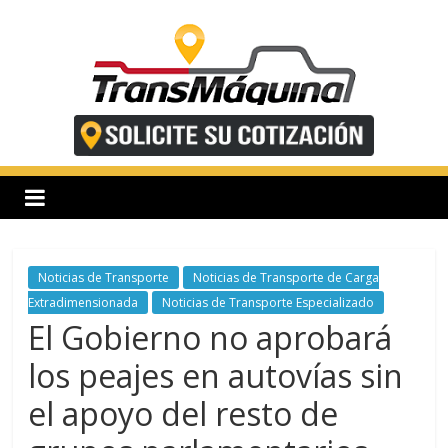
Saltar
al
contenido
T
r
a
n
Noticias de Transporte
Noticias de Transporte de Carga
Extradimensionada
Noticias de Transporte Especializado
El Gobierno no aprobará
s
los peajes en autovías sin
m
el apoyo del resto de