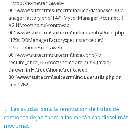
H:\root\home\rentaweb-
U
001\www\suitecrm\suitecrm\include\database\DBM
A
anagerFactory.php(147): MysqliManager->connect()
S
#2 H:\root\home\rentaweb-
001\www\suitecrm\suitecrm\include\entryPoint.php
(179): DBManagerFactory::getInstance() #3
H:\root\home\rentaweb-
001\www\suitecrm\suitecrm\index.php(47):
require_once('H:\\root\\home\\re...') #4 {main}
thrown in
H:\root\home\rentaweb-
001\www\suitecrm\suitecrm\include\utils.php
on
line
1762
←
Las ayudas para la renovación de flotas de
camiones dejan fuera a las mecánicas diésel más
modernas