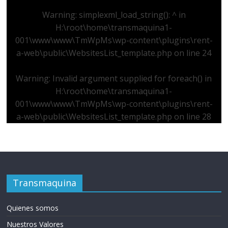
Warning
: simplexml_load_string(): ^ in
H:\root\home\transmaquina1-
001\www\www\TmWpMs\wp-content\plugins\rent-
a-web\public\WebsitesList_template.php
on line
24
Warning
: Invalid argument supplied for foreach() in
H:\root\home\transmaquina1-
001\www\www\TmWpMs\wp-content\plugins\rent-
a-web\public\WebsitesList_template.php
on line
28
Transmaquina
Quienes somos
Nuestros Valores