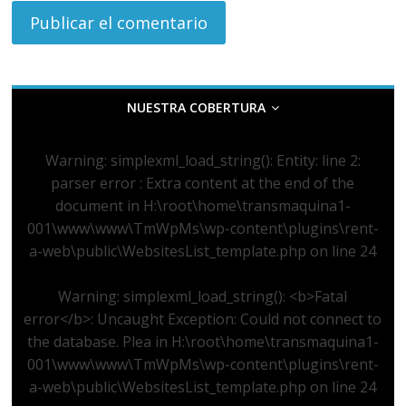
NUESTRA COBERTURA
Warning
: simplexml_load_string(): Entity: line 2:
parser error : Extra content at the end of the
document in
H:\root\home\transmaquina1-
001\www\www\TmWpMs\wp-content\plugins\rent-
a-web\public\WebsitesList_template.php
on line
24
Warning
: simplexml_load_string(): <b>Fatal
error</b>: Uncaught Exception: Could not connect to
the database. Plea in
H:\root\home\transmaquina1-
001\www\www\TmWpMs\wp-content\plugins\rent-
a-web\public\WebsitesList_template.php
on line
24