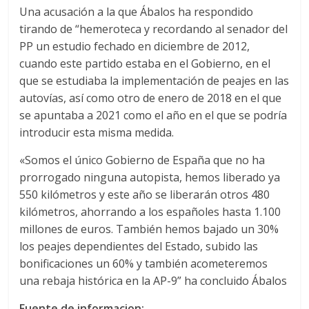
Una acusación a la que Ábalos ha respondido
s
tirando de “hemeroteca y recordando al senador del
PP un estudio fechado en diciembre de 2012,
y
cuando este partido estaba en el Gobierno, en el
que se estudiaba la implementación de peajes en las
M
autovías, así como otro de enero de 2018 en el que
se apuntaba a 2021 como el año en el que se podría
a
introducir esta misma medida.
«Somos el único Gobierno de España que no ha
q
prorrogado ninguna autopista, hemos liberado ya
550 kilómetros y este año se liberarán otros 480
u
kilómetros, ahorrando a los españoles hasta 1.100
millones de euros. También hemos bajado un 30%
i
los peajes dependientes del Estado, subido las
bonificaciones un 60% y también acometeremos
una rebaja histórica en la AP-9” ha concluido Ábalos
n
Fuente de informacion: