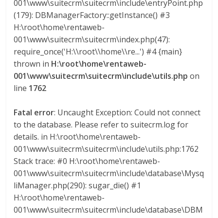
001\www\suitecrm\suitecrm\include\entryPoint.php
l
(179): DBManagerFactory::getInstance() #3
H:\root\home\rentaweb-
i
001\www\suitecrm\suitecrm\index.php(47):
require_once('H:\\root\\home\\re...') #4 {main}
v
thrown in
H:\root\home\rentaweb-
001\www\suitecrm\suitecrm\include\utils.php
on
i
line
1762
a
Fatal error
: Uncaught Exception: Could not connect
to the database. Please refer to suitecrm.log for
details. in H:\root\home\rentaweb-
T
001\www\suitecrm\suitecrm\include\utils.php:1762
R
Stack trace: #0 H:\root\home\rentaweb-
A
001\www\suitecrm\suitecrm\include\database\Mysq
N
liManager.php(290): sugar_die() #1
S
H:\root\home\rentaweb-
M
001\www\suitecrm\suitecrm\include\database\DBM
A