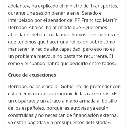
adelante», ha explicado el ministro de Transportes,
d
durante una sesión plenaria en el Senado e
interpelado por el senador del PP Francisco Martín
e
Bernabé. Ábalos ha afirmado que «Queremos
abordar el debate, nada más. Somos conscientes de
E
que tenemos que hacer una reflexión sobre cómo
mantener la red de alta capacidad, pero eso no es
un problema nuevo, sino bastante recurrente. El
q
cómo y el cuándo habrá que decidirlo entre todos».
u
Cruce de acusaciones
Bernabé, ha acusado al Gobierno de pretender con
i
esta medida la «privatización» de las carreteras: «Es
un disparate y un atraco a mano armada al bolsillo
p
de los españoles, porque las autovías ya están
construidas y no necesitan de financiación externa,
o
ya están pagadas vía presupuestos del Estado».