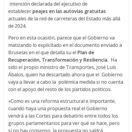
r
intención declarada del ejecutivo de
establecer
peajes en las autovías gratuitas
a
actuales de la red de carreteras del Estado más allá
de 2024.
n
Pero en esta ocasión, parece que el Gobierno va
s
matizando lo explicitado en el documento enviado a
Bruselas en el que detalla su el
Plan de
Recuperación, Transformación y Resiliencia.
Ha
p
sido el propio ministro de Transportes, José Luís
Ábalos, quien ha descartado ahora que el Gobierno
o
vaya a llevar a cabo la polémica medida si no cuenta
con el apoyo del resto de los partidos políticos.
r
«Como es una reforma estructural e importante,
cuando haya una propuesta real el Gobierno
t
vendrá a las Cortes para debatirlo entre todos los
grupos parlamentarios para ver qué se hace, pero
e
si no hay consenso, la propuesta no saldrá