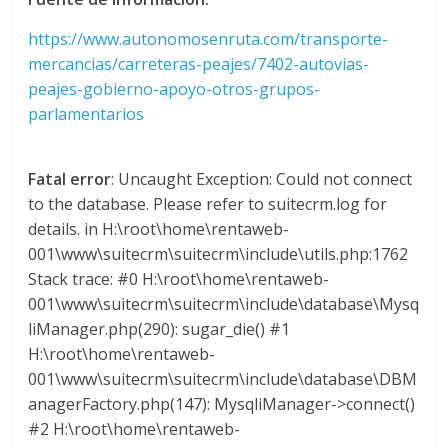
a
https://www.autonomosenruta.com/transporte-
mercancias/carreteras-peajes/7402-autovias-
r
peajes-gobierno-apoyo-otros-grupos-
parlamentarios
i
Fatal error
: Uncaught Exception: Could not connect
a
to the database. Please refer to suitecrm.log for
details. in H:\root\home\rentaweb-
e
001\www\suitecrm\suitecrm\include\utils.php:1762
Stack trace: #0 H:\root\home\rentaweb-
n
001\www\suitecrm\suitecrm\include\database\Mysq
liManager.php(290): sugar_die() #1
B
H:\root\home\rentaweb-
001\www\suitecrm\suitecrm\include\database\DBM
o
anagerFactory.php(147): MysqliManager->connect()
#2 H:\root\home\rentaweb-