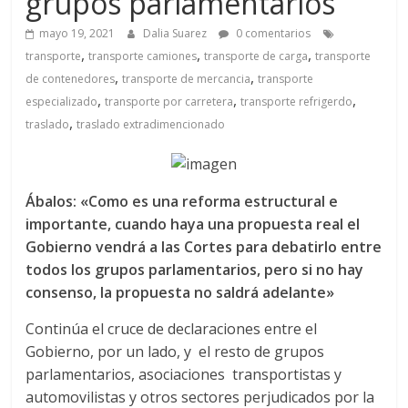
a
grupos parlamentarios
mayo 19, 2021
Dalia Suarez
0 comentarios
q
,
,
,
transporte
transporte camiones
transporte de carga
transporte
,
,
de contenedores
transporte de mercancia
transporte
u
,
,
,
especializado
transporte por carretera
transporte refrigerdo
,
traslado
traslado extradimencionado
i
n
Ábalos: «Como es una reforma estructural e
importante, cuando haya una propuesta real el
a
Gobierno vendrá a las Cortes para debatirlo entre
todos los grupos parlamentarios, pero si no hay
consenso, la propuesta no saldrá adelante»
–
Continúa el cruce de declaraciones entre el
T
Gobierno, por un lado, y el resto de grupos
parlamentarios, asociaciones transportistas y
automovilistas y otros sectores perjudicados por la