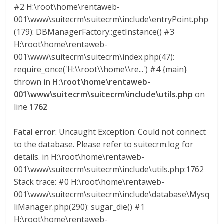
#2 H:\root\home\rentaweb-
a
001\www\suitecrm\suitecrm\include\entryPoint.php
(179): DBManagerFactory::getInstance() #3
r
H:\root\home\rentaweb-
001\www\suitecrm\suitecrm\index.php(47):
i
require_once('H:\\root\\home\\re...') #4 {main}
thrown in
H:\root\home\rentaweb-
a
001\www\suitecrm\suitecrm\include\utils.php
on
line
1762
e
Fatal error
: Uncaught Exception: Could not connect
to the database. Please refer to suitecrm.log for
n
details. in H:\root\home\rentaweb-
001\www\suitecrm\suitecrm\include\utils.php:1762
B
Stack trace: #0 H:\root\home\rentaweb-
001\www\suitecrm\suitecrm\include\database\Mysq
o
liManager.php(290): sugar_die() #1
H:\root\home\rentaweb-