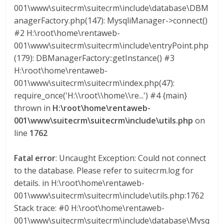
l
001\www\suitecrm\suitecrm\include\database\DBM
anagerFactory.php(147): MysqliManager->connect()
i
#2 H:\root\home\rentaweb-
001\www\suitecrm\suitecrm\include\entryPoint.php
(179): DBManagerFactory::getInstance() #3
v
H:\root\home\rentaweb-
001\www\suitecrm\suitecrm\index.php(47):
i
require_once('H:\\root\\home\\re...') #4 {main}
thrown in
H:\root\home\rentaweb-
a
001\www\suitecrm\suitecrm\include\utils.php
on
line
1762
T
R
Fatal error
: Uncaught Exception: Could not connect
A
to the database. Please refer to suitecrm.log for
N
details. in H:\root\home\rentaweb-
S
001\www\suitecrm\suitecrm\include\utils.php:1762
M
Stack trace: #0 H:\root\home\rentaweb-
A
001\www\suitecrm\suitecrm\include\database\Mysq