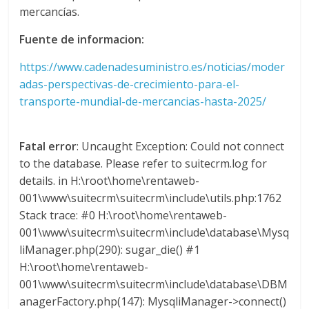
mercancías.
s
Fuente de informacion:
y
https://www.cadenadesuministro.es/noticias/moder
adas-perspectivas-de-crecimiento-para-el-
M
transporte-mundial-de-mercancias-hasta-2025/
a
Fatal error
: Uncaught Exception: Could not connect
to the database. Please refer to suitecrm.log for
q
details. in H:\root\home\rentaweb-
001\www\suitecrm\suitecrm\include\utils.php:1762
u
Stack trace: #0 H:\root\home\rentaweb-
001\www\suitecrm\suitecrm\include\database\Mysq
i
liManager.php(290): sugar_die() #1
H:\root\home\rentaweb-
n
001\www\suitecrm\suitecrm\include\database\DBM
anagerFactory.php(147): MysqliManager->connect()