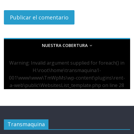
NUESTRA COBERTURA
Warning
: Invalid argument supplied for foreach() in
H:\root\home\transmaquina1-
001\www\www\TmWpMs\wp-content\plugins\rent-
a-web\public\WebsitesList_template.php
on line
28
Transmaquina