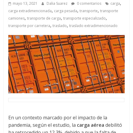
a
,
mayo 13, 2021
Dalia Suarez
0 comentarios
carga
,
,
,
carga extradimencionada
carga pesada
transporte
transporte
q
,
,
,
camiones
transporte de carga
transporte especializado
,
,
transporte por carretera
traslado
traslado extradimencionado
u
i
n
a
–
T
En un contexto marcado por el impacto de la
pandemia, según el estudio, la
carga aérea
debilitó
ha retrocedido un 12,3%, debido a que la falta de