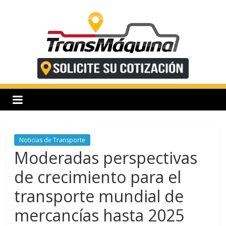
Saltar
al
contenido
T
r
a
n
Noticias de Transporte
Moderadas perspectivas
s
de crecimiento para el
transporte mundial de
m
mercancías hasta 2025