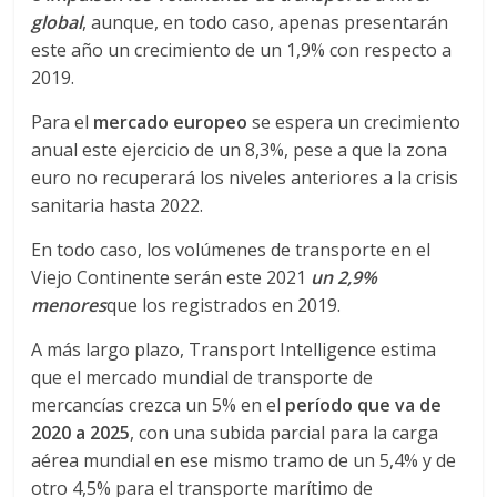
global
, aunque, en todo caso, apenas presentarán
d
este año un crecimiento de un 1,9% con respecto a
2019.
e
Para el
mercado europeo
se espera un crecimiento
anual este ejercicio de un 8,3%, pese a que la zona
E
euro no recuperará los niveles anteriores a la crisis
sanitaria hasta 2022.
q
En todo caso, los volúmenes de transporte en el
Viejo Continente serán este 2021
un 2,9%
u
menores
que los registrados en 2019.
i
A más largo plazo, Transport Intelligence estima
que el mercado mundial de transporte de
p
mercancías crezca un 5% en el
período que va de
2020 a 2025
, con una subida parcial para la carga
aérea mundial en ese mismo tramo de un 5,4% y de
o
otro 4,5% para el transporte marítimo de