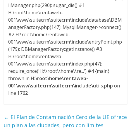
Q
liManager.php(290): sugar_die() #1
U
H:\root\home\rentaweb-
I
001\www\suitecrm\suitecrm\include\database\DBM
N
anagerFactory.php(147): MysqliManager->connect()
A
#2 H:\root\home\rentaweb-
–
001\www\suitecrm\suitecrm\include\entryPoint.php
T
(179): DBManagerFactory::getInstance() #3
R
H:\root\home\rentaweb-
A
001\www\suitecrm\suitecrm\index.php(47):
N
require_once('H:\\root\\home\\re...') #4 {main}
S
thrown in
H:\root\home\rentaweb-
P
001\www\suitecrm\suitecrm\include\utils.php
on
O
line
1762
R
T
E
Y
←
El Plan de Contaminación Cero de la UE ofrece
G
un plan a las ciudades, pero con límites
R