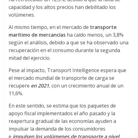
r
capacidad y los altos precios han debilitado los
a
volúmenes.
Al mismo tiempo, en el mercado de
transporte
n
marítimo de mercancías
ha caído menos, un 3,8%
según el análisis, debido a que se ha observado una
s
recuperación en el consumo durante la segunda
mitad del ejercicio.
p
Pese al impacto, Transport Intelligence espera que
el mercado mundial de transporte de carga se
o
recupere
en 2021
, con un crecimiento anual de un
11,6%.
r
En este sentido, se estima que los paquetes de
apoyo fiscal implementados el año pasado y la
t
reapertura gradual de las economías ayuden a
impulsar la demanda de los consumidores
e
e
impulsen los volúmenes de transporte a nivel