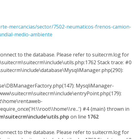
rte-mercancias/sector/7502-neumaticos-frenos-camion-
undial-medio-ambiente
onnect to the database. Please refer to suitecrm.log for
suitecrm\suitecrm\include\utils.php:1762 Stack trace: #0
uitecrm\include\database\MysqliManager.php(290):
ase\DBManagerFactory.php(147): MysqliManager-
ww\suitecrm\suitecrm\include\entryPoint.php(179):
ot\home\rentaweb-
quire_once('H:\\root\\home\\re...') #4 {main} thrown in
\suitecrm\include\utils.php
on line
1762
onnect to the database. Please refer to suitecrm.log for