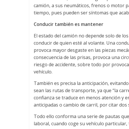
e
camión, a sus neumáticos, frenos o motor pa
tiempo, pues pueden ser síntomas que acab
E
Conducir también es mantener
q
El estado del camión no depende solo de los
conducir de quien esté al volante. Una cond
u
provoca mayor desgaste en las piezas mecánic
consecuencia de las prisas, provoca una ci
i
riesgo de accidente, sobre todo por provoca
vehículo.
p
También es precisa la anticipación, evitand
sean las rutas de transporte, ya que “la carr
o
confianza se traduce en menos atención y e
anticipadas o cambio de carril, por citar dos
s
Todo ello conforma una serie de pautas que 
laboral, cuando coge su vehículo particular, 