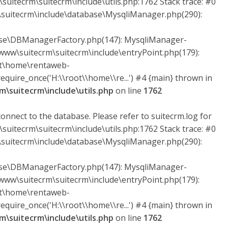
suitecrm\suitecrm\include\utils.php:1762 Stack trace: #0
uitecrm\include\database\MysqliManager.php(290):
ase\DBManagerFactory.php(147): MysqliManager-
ww\suitecrm\suitecrm\include\entryPoint.php(179):
ot\home\rentaweb-
quire_once('H:\\root\\home\\re...') #4 {main} thrown in
\suitecrm\include\utils.php
on line
1762
onnect to the database. Please refer to suitecrm.log for
suitecrm\suitecrm\include\utils.php:1762 Stack trace: #0
uitecrm\include\database\MysqliManager.php(290):
ase\DBManagerFactory.php(147): MysqliManager-
ww\suitecrm\suitecrm\include\entryPoint.php(179):
ot\home\rentaweb-
quire_once('H:\\root\\home\\re...') #4 {main} thrown in
\suitecrm\include\utils.php
on line
1762