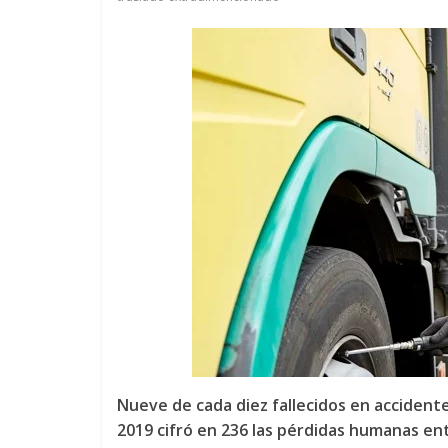
u
i
n
a
–
T
r
a
Nueve de cada diez fallecidos en accident
2019 cifró en 236 las pérdidas humanas en