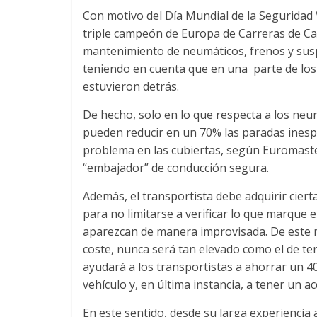
n
Con motivo del Día Mundial de la Seguridad Vi
triple campeón de Europa de Carreras de Ca
s
mantenimiento de neumáticos, frenos y sus
teniendo en cuenta que en una parte de los s
p
estuvieron detrás.
De hecho, solo en lo que respecta a los neu
o
pueden reducir en un 70% las paradas inespe
problema en las cubiertas, según Euromaster
r
“embajador” de conducción segura.
Además, el transportista debe adquirir cier
t
para no limitarse a verificar lo que marque e
aparezcan de manera improvisada. De este 
e
coste, nunca será tan elevado como el de ten
ayudará a los transportistas a ahorrar un 4
d
vehículo y, en última instancia, a tener un ac
En este sentido, desde su larga experiencia