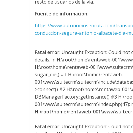
y
resto de usuarios de la vía.
Fuente de informacion:
M
https://www.autonomosenruta.com/transpo
a
conduccion-segura-antonio-albacete-dia-m
q
Fatal error
: Uncaught Exception: Could not c
details. in H:\root\home\rentaweb-001\www\
u
H:\root\home\rentaweb-001\www\suitecrm\s
sugar_die() #1 H:\root\home\rentaweb-
i
001\www\suitecrm\suitecrm\include\datab
>connect() #2 H:\root\home\rentaweb-001\w
n
DBManagerFactory::getInstance() #3 H:\ro
001\www\suitecrm\suitecrm\index.php(47): re
H:\root\home\rentaweb-001\www\suitecrm
a
Fatal error
: Uncaught Exception: Could not c