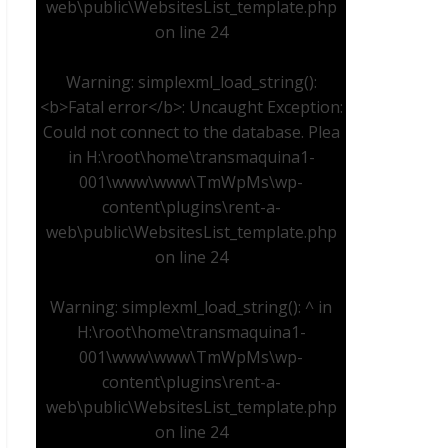
web\public\WebsitesList_template.php
on line
24
Warning
: simplexml_load_string():
<b>Fatal error</b>: Uncaught Exception:
Could not connect to the database. Plea
in
H:\root\home\transmaquina1-
001\www\www\TmWpMs\wp-
content\plugins\rent-a-
web\public\WebsitesList_template.php
on line
24
Warning
: simplexml_load_string(): ^ in
H:\root\home\transmaquina1-
001\www\www\TmWpMs\wp-
content\plugins\rent-a-
web\public\WebsitesList_template.php
on line
24