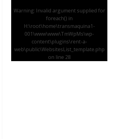
Warning
: Invalid argument supplied for
foreach() in
H:\root\home\transmaquina1-
001\www\www\TmWpMs\wp-
content\plugins\rent-a-
web\public\WebsitesList_template.php
on line
28