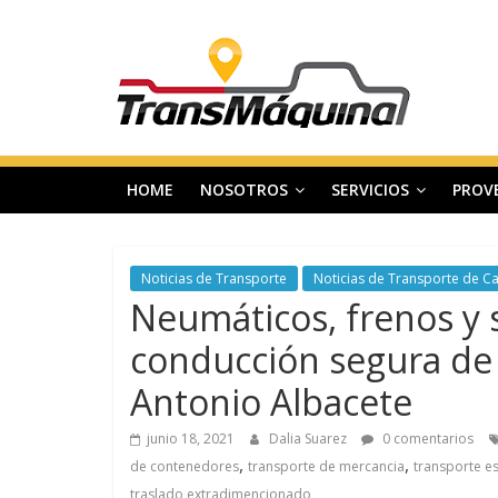
Saltar
T
al
contenido
r
a
HOME
NOSOTROS
SERVICIOS
PROV
n
s
Noticias de Transporte
Noticias de Transporte de C
Neumáticos, frenos y s
m
conducción segura de 
Antonio Albacete
a
junio 18, 2021
Dalia Suarez
0 comentarios
q
,
,
de contenedores
transporte de mercancia
transporte e
traslado extradimencionado