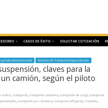
EEDORES
CASOS DE ÉXITO
SOLICITAR COTIZACIÓN
R
arga Extradimensionada
Noticias de Transporte Especializado
uspensión, claves para la
un camión, según el piloto
,
,
,
,
trafico
transporte
transporte camiones
transporte de carga
transporte
,
,
,
,
specializado
transporte por carretera
transporte refrigerdo
traslado