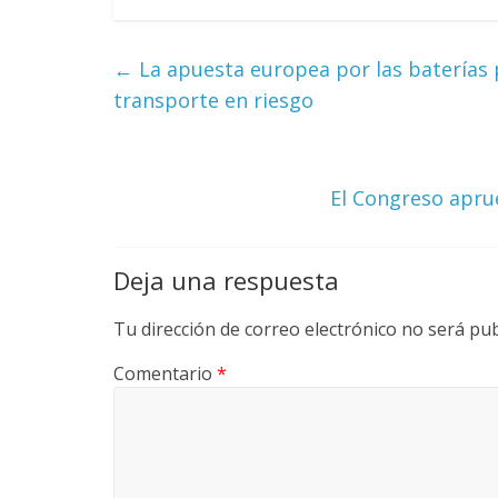
v
←
La apuesta europea por las baterías 
i
transporte en riesgo
a
El Congreso apru
T
R
Deja una respuesta
A
N
Tu dirección de correo electrónico no será pub
S
M
Comentario
*
A
Q
U
I
N