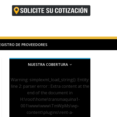
EGISTRO DE PROVEEDORES
NUESTRA COBERTURA
Warning
: simplexml_load_string(): Entity:
line 2: parser error : Extra content at the
end of the document in
H:\root\home\transmaquina1-
001\www\www\TmWpMs\wp-
content\plugins\rent-a-