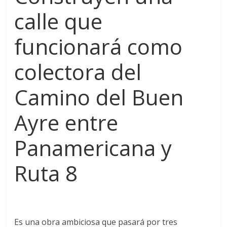
a
calle que
q
funcionará como
u
colectora del
i
Camino del Buen
n
Ayre entre
a
Panamericana y
–
Ruta 8
T
Es una obra ambiciosa que pasará por tres