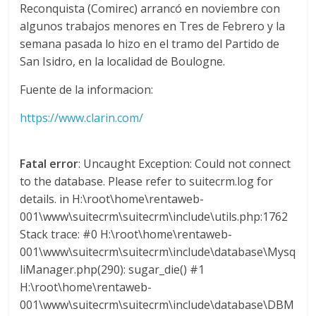
Reconquista (Comirec) arrancó en noviembre con
d
algunos trabajos menores en Tres de Febrero y la
semana pasada lo hizo en el tramo del Partido de
e
San Isidro, en la localidad de Boulogne.
Fuente de la informacion:
E
https://www.clarin.com/
q
Fatal error
: Uncaught Exception: Could not connect
u
to the database. Please refer to suitecrm.log for
details. in H:\root\home\rentaweb-
i
001\www\suitecrm\suitecrm\include\utils.php:1762
Stack trace: #0 H:\root\home\rentaweb-
001\www\suitecrm\suitecrm\include\database\Mysq
p
liManager.php(290): sugar_die() #1
H:\root\home\rentaweb-
o
001\www\suitecrm\suitecrm\include\database\DBM