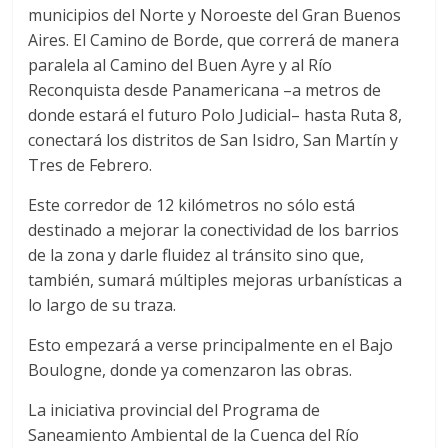
r
municipios del Norte y Noroeste del Gran Buenos
a
Aires. El Camino de Borde, que correrá de manera
paralela al Camino del Buen Ayre y al Río
Reconquista desde Panamericana –a metros de
n
donde estará el futuro Polo Judicial– hasta Ruta 8,
conectará los distritos de San Isidro, San Martín y
s
Tres de Febrero.
p
Este corredor de 12 kilómetros no sólo está
destinado a mejorar la conectividad de los barrios
de la zona y darle fluidez al tránsito sino que,
o
también, sumará múltiples mejoras urbanísticas a
lo largo de su traza.
r
Esto empezará a verse principalmente en el Bajo
t
Boulogne, donde ya comenzaron las obras.
La iniciativa provincial del Programa de
e
Saneamiento Ambiental de la Cuenca del Río