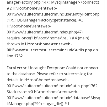
anagerFactory.php(147): MysqliManager->connect()
s
#2 H:\root\home\rentaweb-
001\www\suitecrm\suitecrm\include\entryPoint.php
y
(179): DBManagerFactory::getInstance() #3
H:\root\home\rentaweb-
M
001\www\suitecrm\suitecrm\index.php(47):
require_once('H:\\root\\home\\re...') #4 {main}
thrown in
H:\root\home\rentaweb-
a
001\www\suitecrm\suitecrm\include\utils.php
on
line
1762
q
Fatal error
: Uncaught Exception: Could not connect
u
to the database. Please refer to suitecrm.log for
details. in H:\root\home\rentaweb-
i
001\www\suitecrm\suitecrm\include\utils.php:1762
Stack trace: #0 H:\root\home\rentaweb-
n
001\www\suitecrm\suitecrm\include\database\Mysq
liManager.php(290): sugar_die() #1