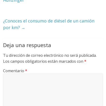
Hunzinger
Q
U
I
N
¿Conoces el consumo de diésel de un camión
A
por km?
→
–
T
R
Deja una respuesta
A
N
Tu dirección de correo electrónico no será publicada.
S
Los campos obligatorios están marcados con
*
P
O
Comentario
*
R
T
E
Y
G
R