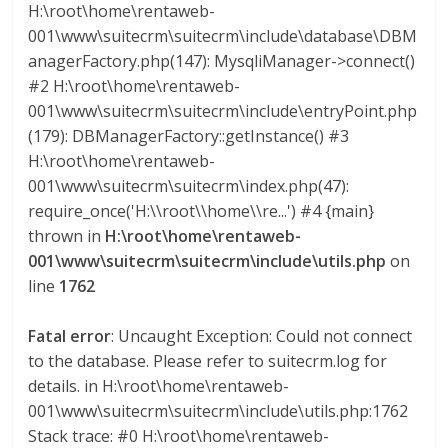
H:\root\home\rentaweb-
a
001\www\suitecrm\suitecrm\include\database\DBM
anagerFactory.php(147): MysqliManager->connect()
r
#2 H:\root\home\rentaweb-
001\www\suitecrm\suitecrm\include\entryPoint.php
i
(179): DBManagerFactory::getInstance() #3
H:\root\home\rentaweb-
a
001\www\suitecrm\suitecrm\index.php(47):
require_once('H:\\root\\home\\re...') #4 {main}
e
thrown in
H:\root\home\rentaweb-
001\www\suitecrm\suitecrm\include\utils.php
on
line
1762
n
Fatal error
: Uncaught Exception: Could not connect
B
to the database. Please refer to suitecrm.log for
details. in H:\root\home\rentaweb-
o
001\www\suitecrm\suitecrm\include\utils.php:1762
Stack trace: #0 H:\root\home\rentaweb-