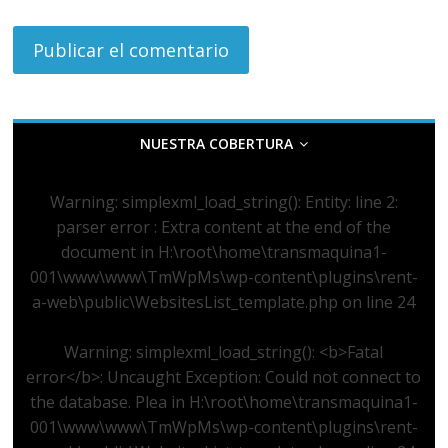
NUESTRA COBERTURA
Warning
: simplexml_load_string(): Entity: line 2:
parser error : Extra content at the end of the
document in
H:\root\home\transmaquina1-
001\www\www\TmWpMs\wp-content\plugins\rent-
a-web\public\WebsitesList_template.php
on line
24
Warning
: simplexml_load_string(): <b>Fatal
error</b>: Uncaught Exception: Could not connect to
the database. Plea in
H:\root\home\transmaquina1-
001\www\www\TmWpMs\wp-content\plugins\rent-