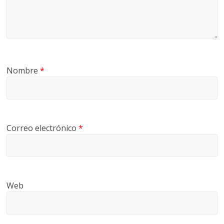
U
A
S
Nombre
*
Correo electrónico
*
Web