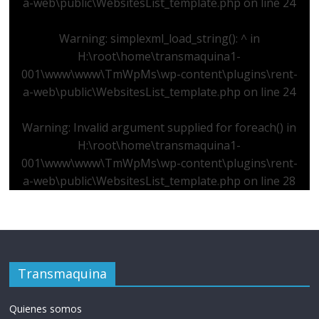
a-web\public\WebsitesList_template.php
on line
24
Warning
: simplexml_load_string(): ^ in
H:\root\home\transmaquina1-
001\www\www\TmWpMs\wp-content\plugins\rent-
a-web\public\WebsitesList_template.php
on line
24
Warning
: Invalid argument supplied for foreach() in
H:\root\home\transmaquina1-
001\www\www\TmWpMs\wp-content\plugins\rent-
a-web\public\WebsitesList_template.php
on line
28
Transmaquina
Quienes somos