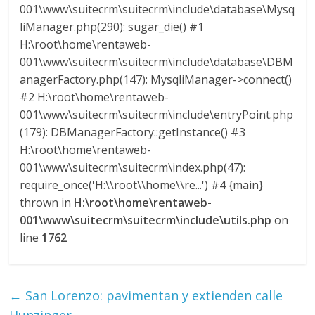
l
001\www\suitecrm\suitecrm\include\database\Mysq
liManager.php(290): sugar_die() #1
i
H:\root\home\rentaweb-
001\www\suitecrm\suitecrm\include\database\DBM
anagerFactory.php(147): MysqliManager->connect()
v
#2 H:\root\home\rentaweb-
001\www\suitecrm\suitecrm\include\entryPoint.php
i
(179): DBManagerFactory::getInstance() #3
H:\root\home\rentaweb-
a
001\www\suitecrm\suitecrm\index.php(47):
require_once('H:\\root\\home\\re...') #4 {main}
T
thrown in
H:\root\home\rentaweb-
R
001\www\suitecrm\suitecrm\include\utils.php
on
A
line
1762
N
S
M
←
San Lorenzo: pavimentan y extienden calle
A