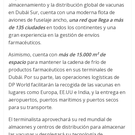
almacenamiento y la distribución global de vacunas
s
en Dubái Sur, cuenta con una moderna flota de
aviones de fuselaje ancho,
una red que llega a más
y
de 135 ciudades
en todos los continentes y una
gran experiencia en la gestión de envíos
M
farmacéuticos.
Asimismo, cuenta con
más de 15.000 m² de
a
espacio
para mantener la cadena de frío de
productos farmacéuticos en sus terminales de
q
Dubái. Por su parte, las operaciones logísticas de
DP World facilitarán la recogida de las vacunas en
u
lugares como Europa, EE.UU e India, y la entrega en
aeropuertos, puertos marítimos y puertos secos
i
para su transporte.
El terminalista aprovechará su red mundial de
n
almacenes y centros de distribución para almacenar
las vacunas y desplegará su tecnología de