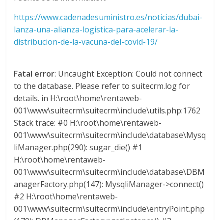
l
https://www.cadenadesuministro.es/noticias/dubai-
lanza-una-alianza-logistica-para-acelerar-la-
i
distribucion-de-la-vacuna-del-covid-19/
v
Fatal error
: Uncaught Exception: Could not connect
i
to the database. Please refer to suitecrm.log for
details. in H:\root\home\rentaweb-
001\www\suitecrm\suitecrm\include\utils.php:1762
a
Stack trace: #0 H:\root\home\rentaweb-
001\www\suitecrm\suitecrm\include\database\Mysq
T
liManager.php(290): sugar_die() #1
R
H:\root\home\rentaweb-
A
001\www\suitecrm\suitecrm\include\database\DBM
N
anagerFactory.php(147): MysqliManager->connect()
S
#2 H:\root\home\rentaweb-
M
001\www\suitecrm\suitecrm\include\entryPoint.php
A