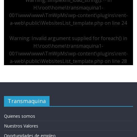
Warning
: simplexml_load_string(): ^ in
H:\root\home\transmaquina1-
001\www\www\TmWpMs\wp-content\plugins\rent-
a-web\public\WebsitesList_template.php
on line
24
Warning
: Invalid argument supplied for foreach() in
H:\root\home\transmaquina1-
001\www\www\TmWpMs\wp-content\plugins\rent-
a-web\public\WebsitesList_template.php
on line
28
Transmaquina
Quienes somos
Nuestros Valores
Oportunidades de empleo