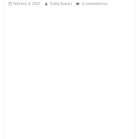
a
febrero 4, 2021
Dalia Suarez
0 comentarios
q
u
i
n
a
–
T