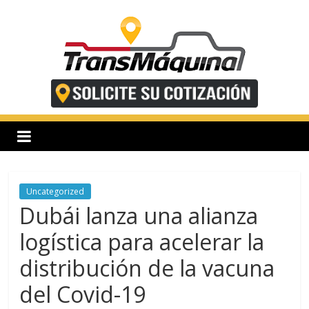
Saltar
al
contenido
T
r
a
n
Uncategorized
Dubái lanza una alianza
s
logística para acelerar la
distribución de la vacuna
m
del Covid-19