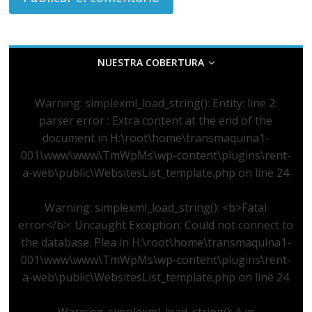
NUESTRA COBERTURA
Warning
: simplexml_load_string(): Entity: line 2:
parser error : Extra content at the end of the
document in
H:\root\home\transmaquina1-
001\www\www\TmWpMs\wp-content\plugins\rent-
a-web\public\WebsitesList_template.php
on line
24
Warning
: simplexml_load_string(): <b>Fatal
error</b>: Uncaught Exception: Could not connect to
the database. Plea in
H:\root\home\transmaquina1-
001\www\www\TmWpMs\wp-content\plugins\rent-
a-web\public\WebsitesList_template.php
on line
24