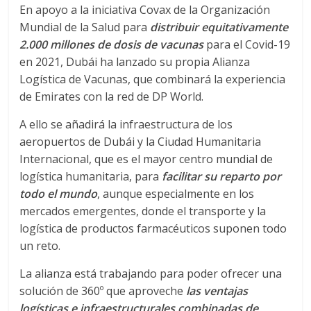
r
En apoyo a la iniciativa Covax de la Organización
Mundial de la Salud para
distribuir equitativamente
a
2.000 millones de dosis de vacunas
para el Covid-19
en 2021, Dubái ha lanzado su propia Alianza
n
Logística de Vacunas, que combinará la experiencia
de Emirates con la red de DP World.
s
A ello se añadirá la infraestructura de los
aeropuertos de Dubái y la Ciudad Humanitaria
p
Internacional, que es el mayor centro mundial de
logística humanitaria, para
facilitar su reparto por
o
todo el mundo
, aunque especialmente en los
mercados emergentes, donde el transporte y la
r
logística de productos farmacéuticos suponen todo
un reto.
t
La alianza está trabajando para poder ofrecer una
solución de 360º que aproveche
las ventajas
e
logísticas e infraestructurales combinadas de