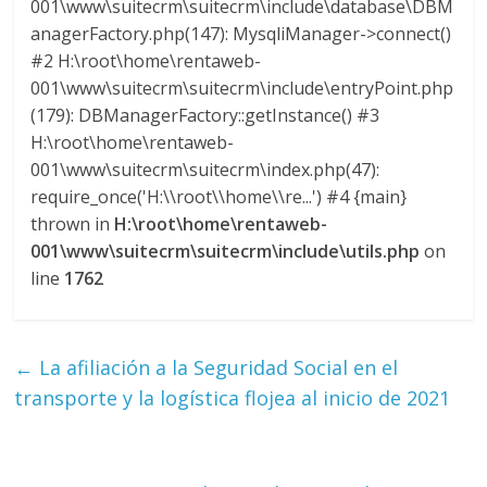
001\www\suitecrm\suitecrm\include\database\DBM
anagerFactory.php(147): MysqliManager->connect()
#2 H:\root\home\rentaweb-
001\www\suitecrm\suitecrm\include\entryPoint.php
(179): DBManagerFactory::getInstance() #3
H:\root\home\rentaweb-
001\www\suitecrm\suitecrm\index.php(47):
require_once('H:\\root\\home\\re...') #4 {main}
thrown in
H:\root\home\rentaweb-
001\www\suitecrm\suitecrm\include\utils.php
on
line
1762
←
La afiliación a la Seguridad Social en el
transporte y la logística flojea al inicio de 2021