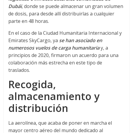
Dubái
, donde se puede almacenar un gran volumen
d
de dosis, para desde allí distribuirlas a cualquier
parte en 48 horas.
e
En el caso de la Ciudad Humanitaria Internacional y
Emirates SkyCargo, ya
se han asociado en
E
numerosos vuelos de carga humanitaria
y, a
principios de 2020, firmaron un acuerdo para una
q
colaboración más estrecha en este tipo de
traslados.
u
Recogida,
i
almacenamiento y
distribución
p
La aerolínea, que acaba de poner en marcha el
o
mayor centro aéreo del mundo dedicado al