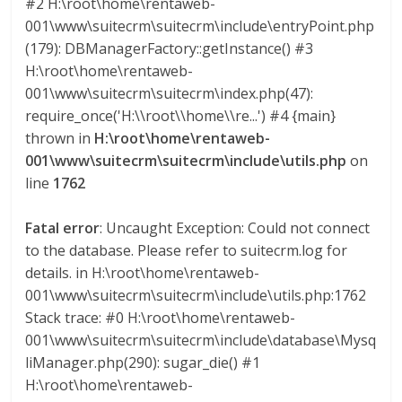
#2 H:\root\home\rentaweb-
U
001\www\suitecrm\suitecrm\include\entryPoint.php
A
(179): DBManagerFactory::getInstance() #3
S
H:\root\home\rentaweb-
001\www\suitecrm\suitecrm\index.php(47):
require_once('H:\\root\\home\\re...') #4 {main}
thrown in
H:\root\home\rentaweb-
001\www\suitecrm\suitecrm\include\utils.php
on
line
1762
Fatal error
: Uncaught Exception: Could not connect
to the database. Please refer to suitecrm.log for
details. in H:\root\home\rentaweb-
001\www\suitecrm\suitecrm\include\utils.php:1762
Stack trace: #0 H:\root\home\rentaweb-
001\www\suitecrm\suitecrm\include\database\Mysq
liManager.php(290): sugar_die() #1
H:\root\home\rentaweb-