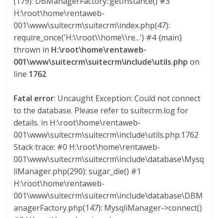
(179): DBManagerFactory::getInstance() #3
Q
H:\root\home\rentaweb-
U
001\www\suitecrm\suitecrm\index.php(47):
I
require_once('H:\\root\\home\\re...') #4 {main}
N
thrown in
H:\root\home\rentaweb-
A
001\www\suitecrm\suitecrm\include\utils.php
on
–
T
line
1762
R
A
Fatal error
: Uncaught Exception: Could not connect
N
to the database. Please refer to suitecrm.log for
S
details. in H:\root\home\rentaweb-
P
001\www\suitecrm\suitecrm\include\utils.php:1762
O
Stack trace: #0 H:\root\home\rentaweb-
R
001\www\suitecrm\suitecrm\include\database\Mysq
T
liManager.php(290): sugar_die() #1
E
H:\root\home\rentaweb-
Y
001\www\suitecrm\suitecrm\include\database\DBM
G
anagerFactory.php(147): MysqliManager->connect()
R