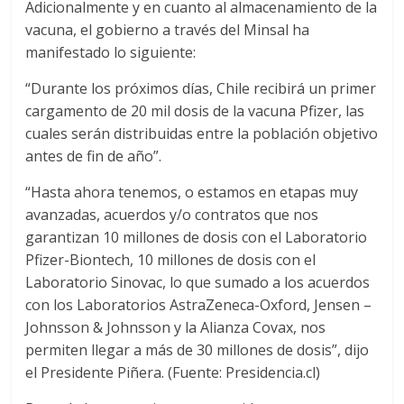
l
Adicionalmente y en cuanto al almacenamiento de la
vacuna, el gobierno a través del Minsal ha
manifestado lo siguiente:
i
“Durante los próximos días, Chile recibirá un primer
v
cargamento de 20 mil dosis de la vacuna Pfizer, las
cuales serán distribuidas entre la población objetivo
i
antes de fin de año”.
“Hasta ahora tenemos, o estamos en etapas muy
a
avanzadas, acuerdos y/o contratos que nos
garantizan 10 millones de dosis con el Laboratorio
T
Pfizer-Biontech, 10 millones de dosis con el
R
Laboratorio Sinovac, lo que sumado a los acuerdos
A
con los Laboratorios AstraZeneca-Oxford, Jensen –
N
Johnsson & Johnsson y la Alianza Covax, nos
S
permiten llegar a más de 30 millones de dosis”, dijo
M
el Presidente Piñera. (Fuente: Presidencia.cl)
A