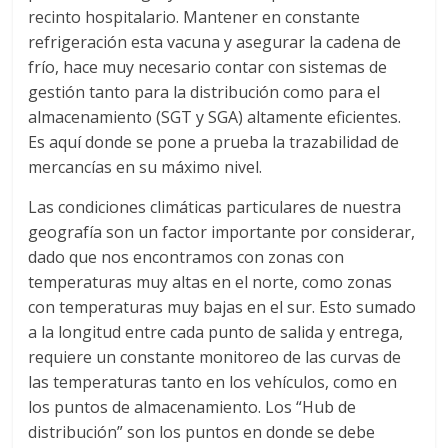
recinto hospitalario. Mantener en constante
d
refrigeración esta vacuna y asegurar la cadena de
frío, hace muy necesario contar con sistemas de
e
gestión tanto para la distribución como para el
almacenamiento (SGT y SGA) altamente eficientes.
E
Es aquí donde se pone a prueba la trazabilidad de
mercancías en su máximo nivel.
q
Las condiciones climáticas particulares de nuestra
geografía son un factor importante por considerar,
u
dado que nos encontramos con zonas con
temperaturas muy altas en el norte, como zonas
i
con temperaturas muy bajas en el sur. Esto sumado
a la longitud entre cada punto de salida y entrega,
requiere un constante monitoreo de las curvas de
p
las temperaturas tanto en los vehículos, como en
los puntos de almacenamiento. Los “Hub de
o
distribución” son los puntos en donde se debe