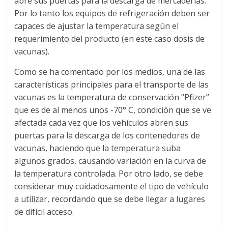
abre sus puertas para la descarga de mercaderías.
a
Por lo tanto los equipos de refrigeración deben ser
capaces de ajustar la temperatura según el
r
requerimiento del producto (en este caso dosis de
vacunas).
i
Como se ha comentado por los medios, una de las
características principales para el transporte de las
a
vacunas es la temperatura de conservación “Pfizer”
que es de al menos unos -70° C, condición que se ve
e
afectada cada vez que los vehículos abren sus
puertas para la descarga de los contenedores de
n
vacunas, haciendo que la temperatura suba
algunos grados, causando variación en la curva de
la temperatura controlada. Por otro lado, se debe
B
considerar muy cuidadosamente el tipo de vehículo
a utilizar, recordando que se debe llegar a lugares
o
de difícil acceso.