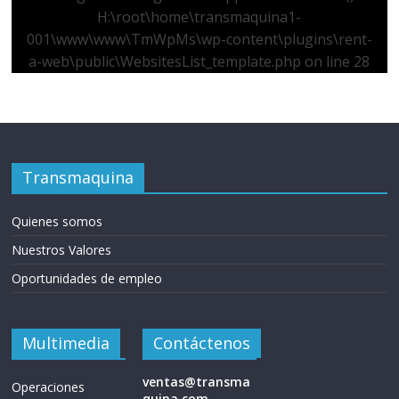
H:\root\home\transmaquina1-
001\www\www\TmWpMs\wp-content\plugins\rent-
a-web\public\WebsitesList_template.php
on line
28
Transmaquina
Quienes somos
Nuestros Valores
Oportunidades de empleo
Multimedia
Contáctenos
ventas@transma
Operaciones
quina.com