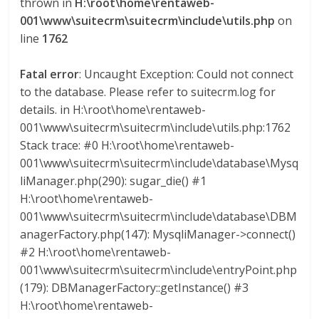
thrown in
H:\root\home\rentaweb-
001\www\suitecrm\suitecrm\include\utils.php
on
line
1762
Fatal error
: Uncaught Exception: Could not connect
to the database. Please refer to suitecrm.log for
details. in H:\root\home\rentaweb-
001\www\suitecrm\suitecrm\include\utils.php:1762
Stack trace: #0 H:\root\home\rentaweb-
001\www\suitecrm\suitecrm\include\database\Mysq
liManager.php(290): sugar_die() #1
H:\root\home\rentaweb-
001\www\suitecrm\suitecrm\include\database\DBM
anagerFactory.php(147): MysqliManager->connect()
#2 H:\root\home\rentaweb-
001\www\suitecrm\suitecrm\include\entryPoint.php
(179): DBManagerFactory::getInstance() #3
H:\root\home\rentaweb-