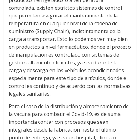
r
productos refrigerados o a temperatura
controlada, existen estrictos sistemas de control
a
que permiten asegurar el mantenimiento de la
temperatura en cualquier nivel de la cadena de
n
suministro (Supply Chain), indistintamente de la
carga a transportar. Esto lo podemos ver muy bien
s
en productos a nivel farmacéutico, donde el proceso
de manipulación es controlado con sistemas de
gestión altamente eficientes, ya sea durante la
p
carga y descarga en los vehículos acondicionados
especialmente para este tipo de artículos, donde el
o
control es continuo y de acuerdo con las normativas
legales sanitarias.
r
Para el caso de la distribución y almacenamiento de
la vacuna para combatir el Covid-19, es de suma
t
importancia contar con procesos que sean
integrales desde la fabricación hasta el último
e
punto de entrega, ya sea un hospital, clínica o