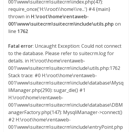
001\www\suitecrm\suitecrm\index.php(47):
require_once('H:\\root\\home\\re...') #4 {main}
thrown in
H:\root\home\rentaweb-
001\www\suitecrm\suitecrm\include\utils.php
on
line
1762
Fatal error
: Uncaught Exception: Could not connect
to the database. Please refer to suitecrm.log for
details. in H:\root\home\rentaweb-
001\www\suitecrm\suitecrm\include\utils.php:1762
Stack trace: #0 H:\root\home\rentaweb-
001\www\suitecrm\suitecrm\include\database\Mysq
liManager.php(290): sugar_die() #1
H:\root\home\rentaweb-
001\www\suitecrm\suitecrm\include\database\DBM
anagerFactory.php(147): MysqliManager->connect()
#2 H:\root\home\rentaweb-
001\www\suitecrm\suitecrm\include\entryPoint.php