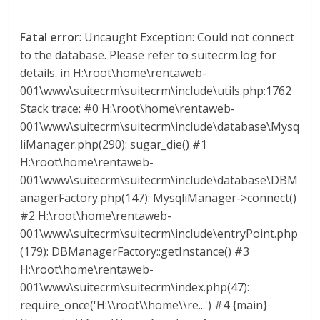
Fatal error
: Uncaught Exception: Could not connect
to the database. Please refer to suitecrm.log for
details. in H:\root\home\rentaweb-
001\www\suitecrm\suitecrm\include\utils.php:1762
Stack trace: #0 H:\root\home\rentaweb-
001\www\suitecrm\suitecrm\include\database\Mysq
liManager.php(290): sugar_die() #1
H:\root\home\rentaweb-
001\www\suitecrm\suitecrm\include\database\DBM
anagerFactory.php(147): MysqliManager->connect()
#2 H:\root\home\rentaweb-
001\www\suitecrm\suitecrm\include\entryPoint.php
(179): DBManagerFactory::getInstance() #3
H:\root\home\rentaweb-
001\www\suitecrm\suitecrm\index.php(47):
require_once('H:\\root\\home\\re...') #4 {main}