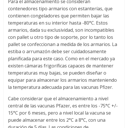
Para el almacenamiento se consideran
Q
contenedores tipo armarios con estanterías, que
U
contienen congeladores que permiten bajar las
I
N
temperaturas en su interior hasta -80°C. Estos
A
armarios, dada su exclusividad, son incompatibles
–
con pallet u otro tipo de soporte, por lo tanto los
T
pallet se confeccionan a medida de los armarios. La
R
estiba o arrumazón debe ser cuidadosamente
A
planificada para este caso. Como en el mercado ya
N
existen cámaras frigoríficas capaces de mantener
S
temperaturas muy bajas, se pueden diseñar o
P
equipar para almacenar los armarios manteniendo
O
la temperatura adecuada para las vacunas Pfizer.
R
T
Cabe considerar que el almacenamiento a nivel
E
central de las vacunas Pfazer, es entre los -75°C +/-
Y
15°C por 6 meses, pero a nivel local la vacuna se
G
puede almacenar entre los 2°C a 8°C, con una
R
duración de 5 días. Las condiciones de