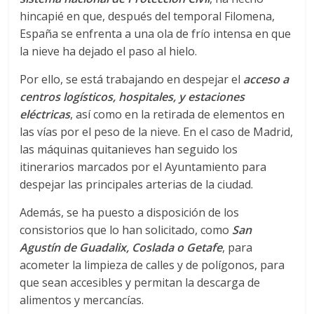
r
hincapié en que, después del temporal Filomena,
a
España se enfrenta a una ola de frío intensa en que
la nieve ha dejado el paso al hielo.
n
Por ello, se está trabajando en despejar el
acceso a
centros logísticos, hospitales, y estaciones
s
eléctricas
, así como en la retirada de elementos en
las vías por el peso de la nieve. En el caso de Madrid,
p
las máquinas quitanieves han seguido los
itinerarios marcados por el Ayuntamiento para
o
despejar las principales arterias de la ciudad.
Además, se ha puesto a disposición de los
r
consistorios que lo han solicitado, como
San
Agustín de Guadalix, Coslada o Getafe
, para
t
acometer la limpieza de calles y de polígonos, para
que sean accesibles y permitan la descarga de
e
alimentos y mercancías.