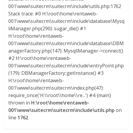
U
001\www\suitecrm\suitecrm\include\utils.php:1762
A
Stack trace: #0 H:\root\home\rentaweb-
S
001\www\suitecrm\suitecrm\include\database\Mysq
liManager.php(290): sugar_die() #1
H:\root\home\rentaweb-
001\www\suitecrm\suitecrm\include\database\DBM
anagerFactory.php(147): MysqliManager->connect()
#2 H:\root\home\rentaweb-
001\www\suitecrm\suitecrm\include\entryPoint.php
(179): DBManagerFactory::getInstance() #3
H:\root\home\rentaweb-
001\www\suitecrm\suitecrm\index.php(47):
require_once('H:\\root\\home\\re...') #4 {main}
thrown in
H:\root\home\rentaweb-
001\www\suitecrm\suitecrm\include\utils.php
on
line
1762