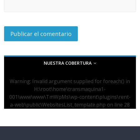
NUESTRA COBERTURA
Warning
: Invalid argument supplied for foreach() in
H:\root\home\transmaquina1-
001\www\www\TmWpMs\wp-content\plugins\rent-
a-web\public\WebsitesList_template.php
on line
28