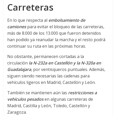
Carreteras
d
En lo que respecta al
embolsamiento de
e
camiones
para evitar el bloqueo de las carreteras,
más de 8.000 de los 13.000 que fueron detenidos
E
han podido ya reanudar la marcha y el resto podrá
continuar su ruta en las próximas horas.
q
No obstante, permanecen cortadas a la
circulación
l
a N-232a en Castellón y la N-320a en
u
Guadalajara
, por ventisqueros puntuales. Además,
siguen siendo necesarias las cadenas para
i
vehículos ligeros en Madrid, Castellón y León.
También se mantienen aún las
restricciones a
p
vehículos pesados
en algunas carreteras de
Madrid, Castilla y León, Toledo, Castellón y
o
Zaragoza.