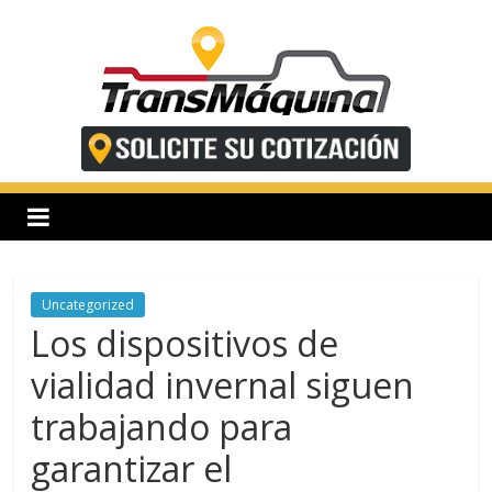
Saltar
al
contenido
T
r
a
n
Uncategorized
Los dispositivos de
s
vialidad invernal siguen
trabajando para
m
garantizar el