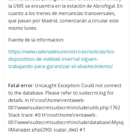
a
la UME se encuentra en la estación de Abroñigal. En
cuanto a los trenes de mercancías transversales,
que pasan por Madrid, comenzarán a circular este
r
mismo lunes.
i
Fuente de la informacion:
https://www.cadenadesuministro.es/noticias/los-
a
dispositivos-de-vialidad-invernal-siguen-
trabajando-para-garantizar-el-abastecimiento/
e
Fatal error
: Uncaught Exception: Could not connect
n
to the database. Please refer to suitecrm.log for
details. in H:\root\home\rentaweb-
B
001\www\suitecrm\suitecrm\include\utils.php:1762
Stack trace: #0 H:\root\home\rentaweb-
o
001\www\suitecrm\suitecrm\include\database\Mysq
liManager.php(290): sugar_die() #1