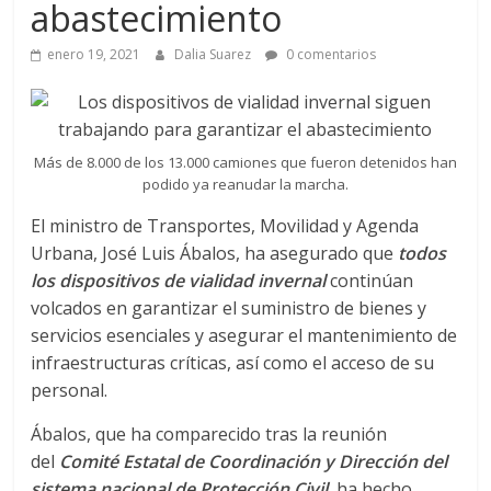
a
abastecimiento
q
enero 19, 2021
Dalia Suarez
0 comentarios
u
Más de 8.000 de los 13.000 camiones que fueron detenidos han
i
podido ya reanudar la marcha.
El ministro de Transportes, Movilidad y Agenda
n
Urbana, José Luis Ábalos, ha asegurado que
todos
los dispositivos de vialidad invernal
continúan
a
volcados en garantizar el suministro de bienes y
servicios esenciales y asegurar el mantenimiento de
–
infraestructuras críticas, así como el acceso de su
personal.
T
Ábalos, que ha comparecido tras la reunión
del
Comité Estatal de Coordinación y Dirección del
sistema nacional de Protección Civil
, ha hecho