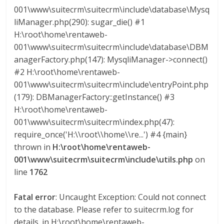
Q
001\www\suitecrm\suitecrm\include\database\Mysq
U
liManager.php(290): sugar_die() #1
I
H:\root\home\rentaweb-
N
001\www\suitecrm\suitecrm\include\database\DBM
A
anagerFactory.php(147): MysqliManager->connect()
–
#2 H:\root\home\rentaweb-
T
001\www\suitecrm\suitecrm\include\entryPoint.php
R
(179): DBManagerFactory::getInstance() #3
A
H:\root\home\rentaweb-
N
001\www\suitecrm\suitecrm\index.php(47):
S
require_once('H:\\root\\home\\re...') #4 {main}
P
thrown in
H:\root\home\rentaweb-
O
001\www\suitecrm\suitecrm\include\utils.php
on
R
line
1762
T
E
Y
Fatal error
: Uncaught Exception: Could not connect
G
to the database. Please refer to suitecrm.log for
R
details. in H:\root\home\rentaweb-