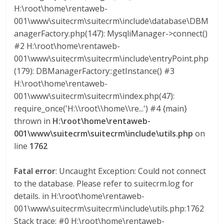
l
H:\root\home\rentaweb-
001\www\suitecrm\suitecrm\include\database\DBM
i
anagerFactory.php(147): MysqliManager->connect()
#2 H:\root\home\rentaweb-
001\www\suitecrm\suitecrm\include\entryPoint.php
v
(179): DBManagerFactory::getInstance() #3
H:\root\home\rentaweb-
i
001\www\suitecrm\suitecrm\index.php(47):
require_once('H:\\root\\home\\re...') #4 {main}
a
thrown in
H:\root\home\rentaweb-
001\www\suitecrm\suitecrm\include\utils.php
on
T
line
1762
R
A
Fatal error
: Uncaught Exception: Could not connect
N
to the database. Please refer to suitecrm.log for
S
details. in H:\root\home\rentaweb-
M
001\www\suitecrm\suitecrm\include\utils.php:1762
A
Stack trace: #0 H:\root\home\rentaweb-