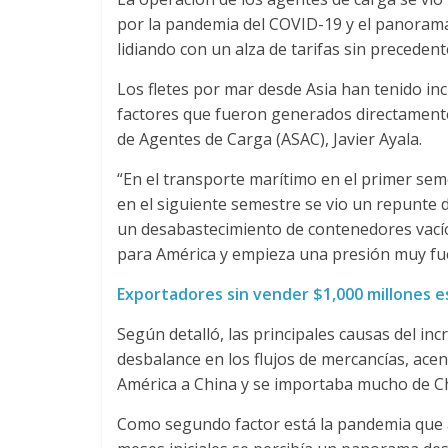
n
por la pandemia del COVID-19 y el panorama
lidiando con un alza de tarifas sin precedent
s
Los fletes por mar desde Asia han tenido in
factores que fueron generados directamente
p
de Agentes de Carga (ASAC), Javier Ayala.
o
“En el transporte marítimo en el primer sem
en el siguiente semestre se vio un repunte 
un desabastecimiento de contenedores vacío
r
para América y empieza una presión muy fuer
t
Exportadores sin vender $1,000 millones e
Según detalló, las principales causas del in
e
desbalance en los flujos de mercancías, ac
América a China y se importaba mucho de Ch
d
Como segundo factor está la pandemia que a