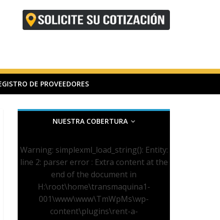
EGISTRO DE PROVEEDORES
NUESTRA COBERTURA
Warning
: simplexml_load_string(): Entity:
line 2: parser error : Extra content at the
end of the document in
H:\root\home\transmaquina1-
001\www\www\TmWpMs\wp-
content\plugins\rent-a-