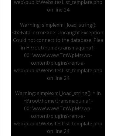
web\public\WebsitesList_template.php
on line
24
Warning
: simplexml_load_string():
<b>Fatal error</b>: Uncaught Exception:
Could not connect to the database. Plea
in
H:\root\home\transmaquina1-
001\www\www\TmWpMs\wp-
content\plugins\rent-a-
web\public\WebsitesList_template.php
on line
24
Warning
: simplexml_load_string(): ^ in
H:\root\home\transmaquina1-
001\www\www\TmWpMs\wp-
content\plugins\rent-a-
web\public\WebsitesList_template.php
on line
24