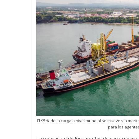
u
i
n
a
–
T
r
El 95 % de la carga a nivel mundial se mueve vía marít
a
para los agentes
La operación de los agentes de carga se vio