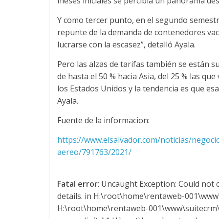
meses iniciales se percibía un panorama de
e
Y como tercer punto, en el segundo semestre
E
repunte de la demanda de contenedores vacío
lucrarse con la escasez”, detalló Ayala.
q
Pero las alzas de tarifas también se están 
de hasta el 50 % hacia Asia, del 25 % las qu
u
los Estados Unidos y la tendencia es que es
Ayala.
i
Fuente de la informacion:
p
https://www.elsalvador.com/noticias/negoc
aereo/791763/2021/
o
Fatal error
: Uncaught Exception: Could not c
s
details. in H:\root\home\rentaweb-001\www\
H:\root\home\rentaweb-001\www\suitecrm\s