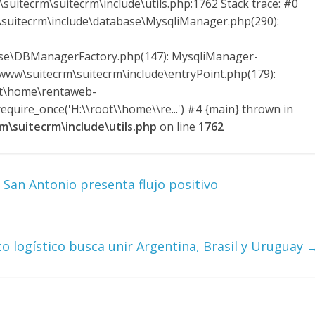
suitecrm\suitecrm\include\utils.php:1762 Stack trace: #0
uitecrm\include\database\MysqliManager.php(290):
ase\DBManagerFactory.php(147): MysqliManager-
ww\suitecrm\suitecrm\include\entryPoint.php(179):
ot\home\rentaweb-
quire_once('H:\\root\\home\\re...') #4 {main} thrown in
\suitecrm\include\utils.php
on line
1762
San Antonio presenta flujo positivo
o logístico busca unir Argentina, Brasil y Uruguay