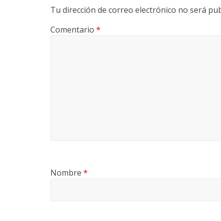
Tu dirección de correo electrónico no será pub
v
Comentario
*
i
a
T
R
A
N
S
M
A
Nombre
*
Q
U
I
N