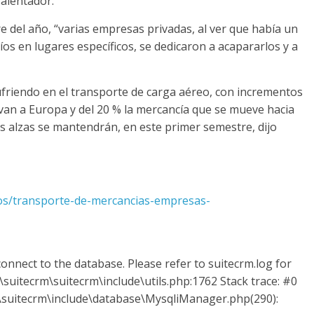
salentador.
 del año, “varias empresas privadas, al ver que había un
s en lugares específicos, se dedicaron a acapararlos y a
sufriendo en el transporte de carga aéreo, con incrementos
e van a Europa y del 20 % la mercancía que se mueve hacia
as alzas se mantendrán, en este primer semestre, dijo
ios/transporte-de-mercancias-empresas-
onnect to the database. Please refer to suitecrm.log for
suitecrm\suitecrm\include\utils.php:1762 Stack trace: #0
uitecrm\include\database\MysqliManager.php(290):