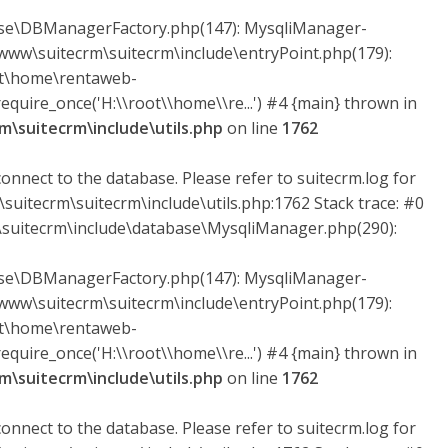
ase\DBManagerFactory.php(147): MysqliManager-
ww\suitecrm\suitecrm\include\entryPoint.php(179):
ot\home\rentaweb-
quire_once('H:\\root\\home\\re...') #4 {main} thrown in
\suitecrm\include\utils.php
on line
1762
onnect to the database. Please refer to suitecrm.log for
suitecrm\suitecrm\include\utils.php:1762 Stack trace: #0
uitecrm\include\database\MysqliManager.php(290):
ase\DBManagerFactory.php(147): MysqliManager-
ww\suitecrm\suitecrm\include\entryPoint.php(179):
ot\home\rentaweb-
quire_once('H:\\root\\home\\re...') #4 {main} thrown in
\suitecrm\include\utils.php
on line
1762
onnect to the database. Please refer to suitecrm.log for