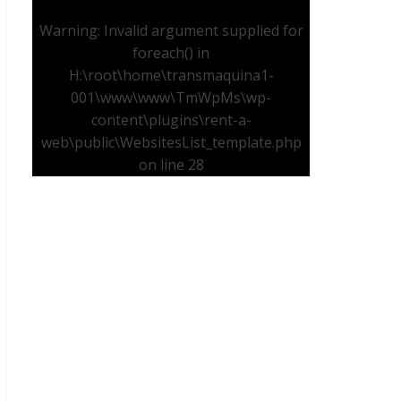
Warning
: Invalid argument supplied for
foreach() in
H:\root\home\transmaquina1-
001\www\www\TmWpMs\wp-
content\plugins\rent-a-
web\public\WebsitesList_template.php
on line
28