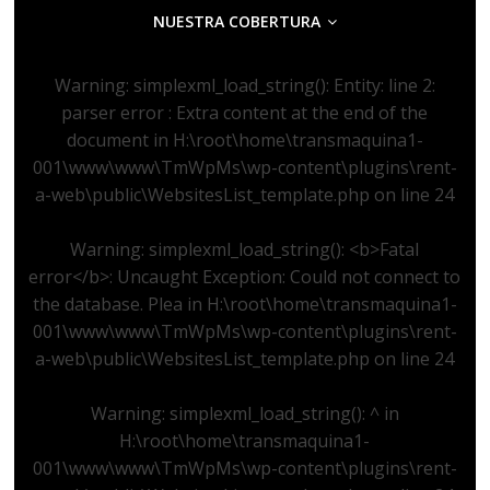
NUESTRA COBERTURA
Warning
: simplexml_load_string(): Entity: line 2:
parser error : Extra content at the end of the
document in
H:\root\home\transmaquina1-
001\www\www\TmWpMs\wp-content\plugins\rent-
a-web\public\WebsitesList_template.php
on line
24
Warning
: simplexml_load_string(): <b>Fatal
error</b>: Uncaught Exception: Could not connect to
the database. Plea in
H:\root\home\transmaquina1-
001\www\www\TmWpMs\wp-content\plugins\rent-
a-web\public\WebsitesList_template.php
on line
24
Warning
: simplexml_load_string(): ^ in
H:\root\home\transmaquina1-
001\www\www\TmWpMs\wp-content\plugins\rent-