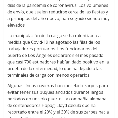
a
días de la pandemia de coronavirus. Los volúmenes
de envío, que suelen reducirse cerca de las fiestas y
a principios del año nuevo, han seguido siendo muy
r
elevados.
i
La manipulación de la carga se ha ralentizado a
medida que Covid-19 ha agotado las filas de los
a
trabajadores portuarios. Los funcionarios del
puerto de Los Ángeles declararon el mes pasado
que casi 700 estibadores habían dado positivo en la
e
prueba de la enfermedad, lo que ha dejado a las
terminales de carga con menos operarios.
n
Algunas líneas navieras han cancelado zarpes para
B
evitar tener sus buques anclados durante largos
períodos en un solo puerto. La compañía alemana
de contenedores Hapag-Lloyd calcula que ha
o
recortado entre el 20% y el 30% de sus zarpes hacia