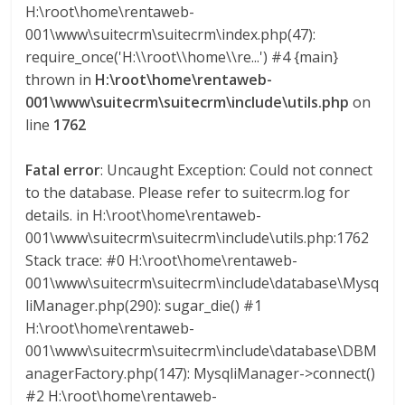
H:\root\home\rentaweb-
001\www\suitecrm\suitecrm\index.php(47):
require_once('H:\\root\\home\\re...') #4 {main}
thrown in
H:\root\home\rentaweb-
001\www\suitecrm\suitecrm\include\utils.php
on
line
1762
Fatal error
: Uncaught Exception: Could not connect
to the database. Please refer to suitecrm.log for
details. in H:\root\home\rentaweb-
001\www\suitecrm\suitecrm\include\utils.php:1762
Stack trace: #0 H:\root\home\rentaweb-
001\www\suitecrm\suitecrm\include\database\Mysq
liManager.php(290): sugar_die() #1
H:\root\home\rentaweb-
001\www\suitecrm\suitecrm\include\database\DBM
anagerFactory.php(147): MysqliManager->connect()
#2 H:\root\home\rentaweb-