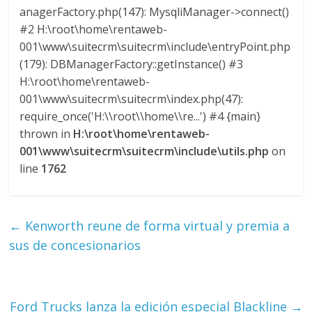
anagerFactory.php(147): MysqliManager->connect()
#2 H:\root\home\rentaweb-
001\www\suitecrm\suitecrm\include\entryPoint.php
(179): DBManagerFactory::getInstance() #3
H:\root\home\rentaweb-
001\www\suitecrm\suitecrm\index.php(47):
require_once('H:\\root\\home\\re...') #4 {main}
thrown in
H:\root\home\rentaweb-
001\www\suitecrm\suitecrm\include\utils.php
on
line
1762
←
Kenworth reune de forma virtual y premia a
sus de concesionarios
Ford Trucks lanza la edición especial Blackline
→