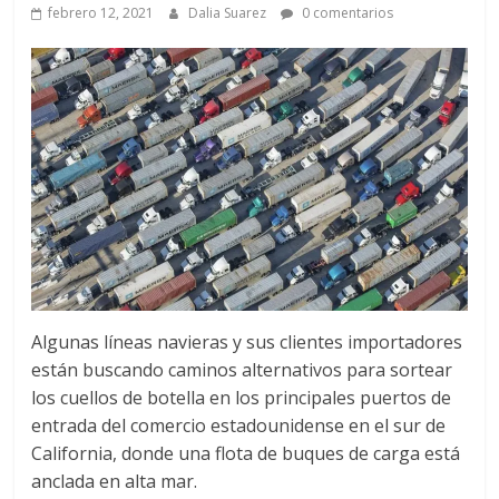
a
febrero 12, 2021
Dalia Suarez
0 comentarios
q
u
i
n
a
Algunas líneas navieras y sus clientes importadores
–
están buscando caminos alternativos para sortear
los cuellos de botella en los principales puertos de
T
entrada del comercio estadounidense en el sur de
California, donde una flota de buques de carga está
anclada en alta mar.