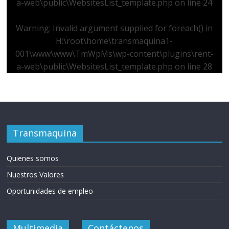
a-web\public\WebsitesList_template.php
on line
24
Warning
: Invalid argument supplied for foreach() in
H:\root\home\transmaquina1-
001\www\www\TmWpMs\wp-content\plugins\rent-
a-web\public\WebsitesList_template.php
on line
28
Transmaquina
Quienes somos
Nuestros Valores
Oportunidades de empleo
Multimedia
Contáctenos