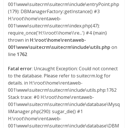
001\www\suitecrm\suitecrm\include\entryPoint.php
(179): DBManagerFactory::getInstance() #3
H:\root\home\rentaweb-
001\www\suitecrm\suitecrm\index.php(47):
require_once('H:\\root\\home\\re...') #4 {main}
thrown in
H:\root\home\rentaweb-
001\www\suitecrm\suitecrm\include\utils.php
on
line
1762
Fatal error
: Uncaught Exception: Could not connect
to the database. Please refer to suitecrm.log for
details. in H:\root\home\rentaweb-
001\www\suitecrm\suitecrm\include\utils.php:1762
Stack trace: #0 H:\root\home\rentaweb-
001\www\suitecrm\suitecrm\include\database\Mysq
liManager.php(290): sugar_die() #1
H:\root\home\rentaweb-
001\www\suitecrm\suitecrm\include\database\DBM