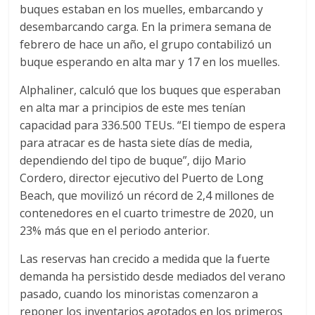
buques estaban en los muelles, embarcando y
s
desembarcando carga. En la primera semana de
febrero de hace un año, el grupo contabilizó un
y
buque esperando en alta mar y 17 en los muelles.
Alphaliner, calculó que los buques que esperaban
M
en alta mar a principios de este mes tenían
capacidad para 336.500 TEUs. “El tiempo de espera
a
para atracar es de hasta siete días de media,
dependiendo del tipo de buque”, dijo Mario
q
Cordero, director ejecutivo del Puerto de Long
Beach, que movilizó un récord de 2,4 millones de
u
contenedores en el cuarto trimestre de 2020, un
23% más que en el periodo anterior.
i
Las reservas han crecido a medida que la fuerte
demanda ha persistido desde mediados del verano
n
pasado, cuando los minoristas comenzaron a
reponer los inventarios agotados en los primeros