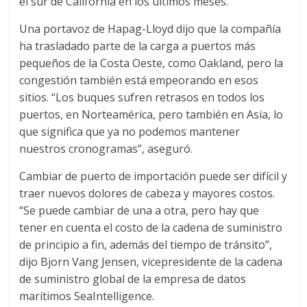
el sur de California en los últimos meses.
l
Una portavoz de Hapag-Lloyd dijo que la compañía
i
ha trasladado parte de la carga a puertos más
pequeños de la Costa Oeste, como Oakland, pero la
congestión también está empeorando en esos
v
sitios. “Los buques sufren retrasos en todos los
puertos, en Norteamérica, pero también en Asia, lo
i
que significa que ya no podemos mantener
nuestros cronogramas”, aseguró.
a
Cambiar de puerto de importación puede ser difícil y
traer nuevos dolores de cabeza y mayores costos.
T
“Se puede cambiar de una a otra, pero hay que
R
tener en cuenta el costo de la cadena de suministro
A
de principio a fin, además del tiempo de tránsito”,
N
dijo Bjorn Vang Jensen, vicepresidente de la cadena
S
de suministro global de la empresa de datos
M
marítimos SeaIntelligence.
A