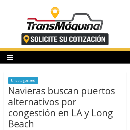
Saltar
al
contenido
T
r
a
n
Uncategorized
Navieras buscan puertos
s
alternativos por
congestión en LA y Long
m
Beach