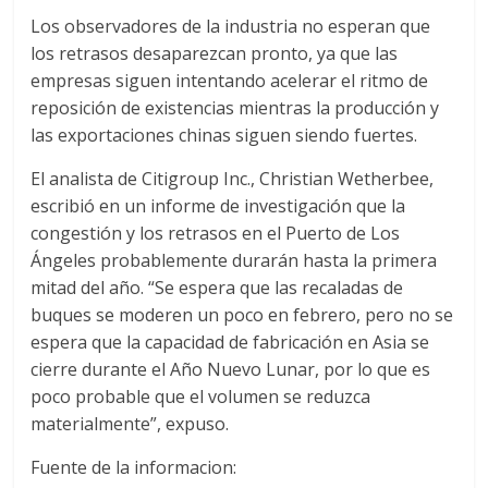
Q
Los observadores de la industria no esperan que
U
los retrasos desaparezcan pronto, ya que las
I
empresas siguen intentando acelerar el ritmo de
N
reposición de existencias mientras la producción y
A
las exportaciones chinas siguen siendo fuertes.
–
T
El analista de Citigroup Inc., Christian Wetherbee,
R
escribió en un informe de investigación que la
A
congestión y los retrasos en el Puerto de Los
N
Ángeles probablemente durarán hasta la primera
S
mitad del año. “Se espera que las recaladas de
P
buques se moderen un poco en febrero, pero no se
O
espera que la capacidad de fabricación en Asia se
R
cierre durante el Año Nuevo Lunar, por lo que es
T
poco probable que el volumen se reduzca
E
materialmente”, expuso.
Y
G
Fuente de la informacion:
R