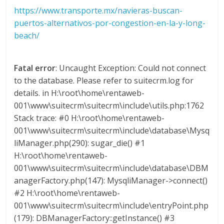
U
https://www.transporte.mx/navieras-buscan-
A
puertos-alternativos-por-congestion-en-la-y-long-
S
beach/
Fatal error
: Uncaught Exception: Could not connect
to the database. Please refer to suitecrm.log for
details. in H:\root\home\rentaweb-
001\www\suitecrm\suitecrm\include\utils.php:1762
Stack trace: #0 H:\root\home\rentaweb-
001\www\suitecrm\suitecrm\include\database\Mysq
liManager.php(290): sugar_die() #1
H:\root\home\rentaweb-
001\www\suitecrm\suitecrm\include\database\DBM
anagerFactory.php(147): MysqliManager->connect()
#2 H:\root\home\rentaweb-
001\www\suitecrm\suitecrm\include\entryPoint.php
(179): DBManagerFactory::getInstance() #3