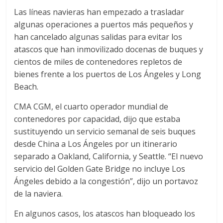
r
Las líneas navieras han empezado a trasladar
a
algunas operaciones a puertos más pequeños y
han cancelado algunas salidas para evitar los
n
atascos que han inmovilizado docenas de buques y
cientos de miles de contenedores repletos de
bienes frente a los puertos de Los Ángeles y Long
s
Beach.
p
CMA CGM, el cuarto operador mundial de
contenedores por capacidad, dijo que estaba
o
sustituyendo un servicio semanal de seis buques
desde China a Los Ángeles por un itinerario
separado a Oakland, California, y Seattle. “El nuevo
r
servicio del Golden Gate Bridge no incluye Los
Ángeles debido a la congestión”, dijo un portavoz
t
de la naviera.
e
En algunos casos, los atascos han bloqueado los