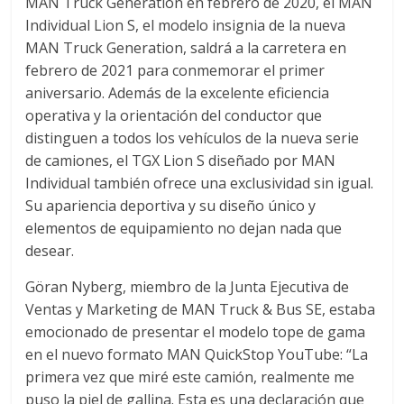
r
MAN Truck Generation en febrero de 2020, el MAN
Individual Lion S, el modelo insignia de la nueva
a
MAN Truck Generation, saldrá a la carretera en
febrero de 2021 para conmemorar el primer
n
aniversario. Además de la excelente eficiencia
operativa y la orientación del conductor que
s
distinguen a todos los vehículos de la nueva serie
de camiones, el TGX Lion S diseñado por MAN
Individual también ofrece una exclusividad sin igual.
p
Su apariencia deportiva y su diseño único y
elementos de equipamiento no dejan nada que
o
desear.
r
Göran Nyberg, miembro de la Junta Ejecutiva de
Ventas y Marketing de MAN Truck & Bus SE, estaba
emocionado de presentar el modelo tope de gama
t
en el nuevo formato MAN QuickStop YouTube: “La
primera vez que miré este camión, realmente me
e
puso la piel de gallina. Esta es una declaración que