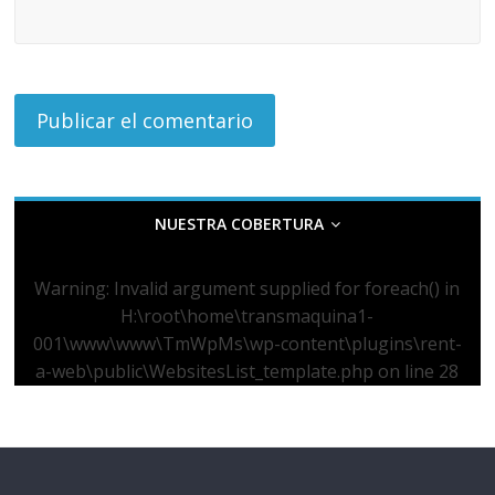
NUESTRA COBERTURA
Warning
: Invalid argument supplied for foreach() in
H:\root\home\transmaquina1-
001\www\www\TmWpMs\wp-content\plugins\rent-
a-web\public\WebsitesList_template.php
on line
28