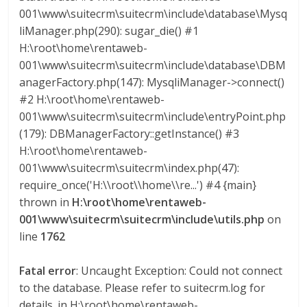
U
001\www\suitecrm\suitecrm\include\database\Mysq
A
liManager.php(290): sugar_die() #1
S
H:\root\home\rentaweb-
001\www\suitecrm\suitecrm\include\database\DBM
anagerFactory.php(147): MysqliManager->connect()
#2 H:\root\home\rentaweb-
001\www\suitecrm\suitecrm\include\entryPoint.php
(179): DBManagerFactory::getInstance() #3
H:\root\home\rentaweb-
001\www\suitecrm\suitecrm\index.php(47):
require_once('H:\\root\\home\\re...') #4 {main}
thrown in
H:\root\home\rentaweb-
001\www\suitecrm\suitecrm\include\utils.php
on
line
1762
Fatal error
: Uncaught Exception: Could not connect
to the database. Please refer to suitecrm.log for
details. in H:\root\home\rentaweb-