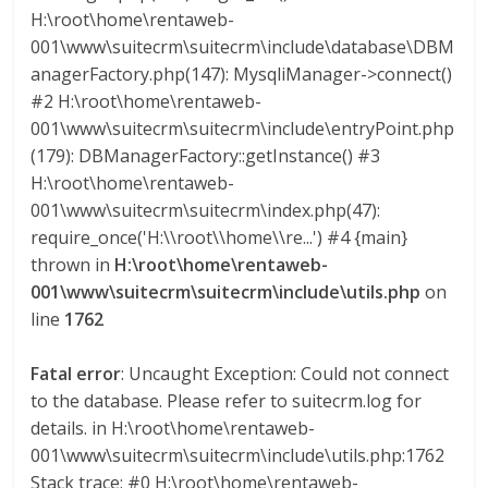
Q
H:\root\home\rentaweb-
U
001\www\suitecrm\suitecrm\include\database\DBM
I
anagerFactory.php(147): MysqliManager->connect()
N
#2 H:\root\home\rentaweb-
A
001\www\suitecrm\suitecrm\include\entryPoint.php
–
(179): DBManagerFactory::getInstance() #3
T
H:\root\home\rentaweb-
R
001\www\suitecrm\suitecrm\index.php(47):
A
require_once('H:\\root\\home\\re...') #4 {main}
N
thrown in
H:\root\home\rentaweb-
S
001\www\suitecrm\suitecrm\include\utils.php
on
P
line
1762
O
R
Fatal error
: Uncaught Exception: Could not connect
T
E
to the database. Please refer to suitecrm.log for
Y
details. in H:\root\home\rentaweb-
G
001\www\suitecrm\suitecrm\include\utils.php:1762
R
Stack trace: #0 H:\root\home\rentaweb-