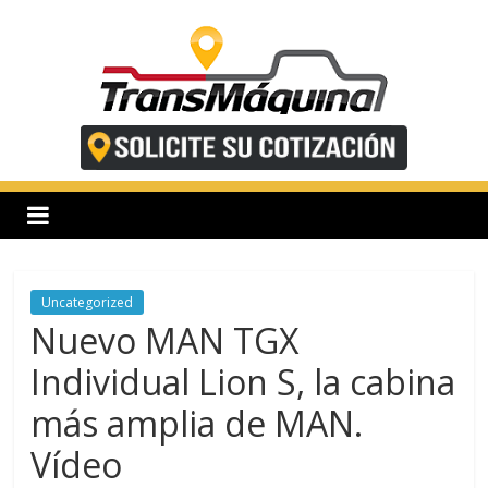
Saltar
al
contenido
T
r
a
n
Uncategorized
Nuevo MAN TGX
s
Individual Lion S, la cabina
más amplia de MAN.
m
Vídeo