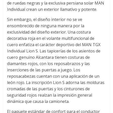
de ruedas negras y la exclusiva persiana solar MAN
s
Individual crean un exterior llamativo y potente.
Sin embargo, el diseño interior no se ve
y
ensombrecido de ninguna manera por la
exclusividad del diseño exterior. Una costura
M
decorativa roja en el volante multifuncional de
cuero enfatiza el carácter deportivo del MAN TGX
a
Individual Lion S. Las tapicerías de los asientos de
cuero genuino Alcantara tienen costuras de
q
diamantes rojos, con los reposabrazos y las
inserciones de las puertas a juego. Los
u
reposacabezas cuentan con una aplicación de un
león rojo. La inscripción Lion S adorna las molduras
cromadas de las puertas y los cinturones de
i
seguridad rojos realzan la impresión general
dinámica que causa la camioneta.
n
El paquete estándar de confort para el conductor