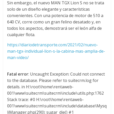
l
Sin embargo, el nuevo MAN TGX Lion S no se trata
solo de un diseño elegante y características
convenientes. Con una potencia de motor de 510 a
i
640 CV, corre como un gran felino desatado y, en
todos los aspectos, demostrará ser el león alfa de
v
cualquier flota.
i
https://diariodetransporte.com/2021/02/nuevo-
man-tgx-individual-lion-s-la-cabina-mas-amplia-de-
man-video/
a
T
Fatal error
: Uncaught Exception: Could not connect
R
to the database. Please refer to suitecrm.log for
A
details. in H:\root\home\rentaweb-
N
001\www\suitecrm\suitecrm\include\utils.php:1762
S
Stack trace: #0 H:\root\home\rentaweb-
M
001\www\suitecrm\suitecrm\include\database\Mysq
A
liManager.php(290): sugar_die() #1