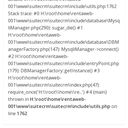
001\www\suitecrm\suitecrm\include\utils.php:1762
Stack trace: #0 H:\root\home\rentaweb-
001\www\suitecrm\suitecrm\include\database\Mysq
liManager.php(290): sugar_die() #1
H:\root\home\rentaweb-
001\www\suitecrm\suitecrm\include\database\DBM
anagerFactory.php(147): MysqliManager->connect()
#2 H:\root\home\rentaweb-
001\www\suitecrm\suitecrm\include\entryPoint.php
(179): DBManagerFactory::getInstance() #3
H:\root\home\rentaweb-
001\www\suitecrm\suitecrm\index.php(47):
require_once('H:\\root\\home\\re...') #4 {main}
thrown in
H:\root\home\rentaweb-
001\www\suitecrm\suitecrm\include\utils.php
on
line
1762